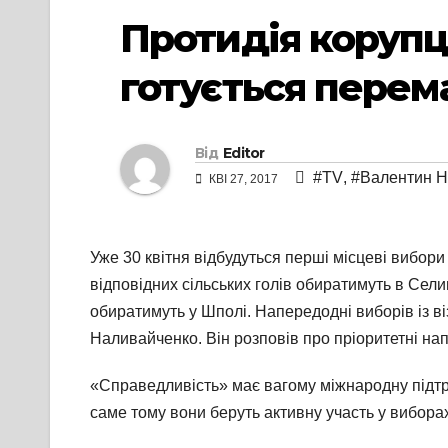
Протидія корупц
готується перем
Від
Editor
#TV
,
#Валентин Н
КВІ 27, 2017
Уже 30 квітня відбудуться перші місцеві вибори 
відповідних сільських голів обиратимуть в Селищ
обиратимуть у Шполі. Напередодні виборів із 
Наливайченко. Він розповів про пріоритетні на
«Справедливість» має вагому міжнародну підтри
саме тому вони беруть активну участь у виборах