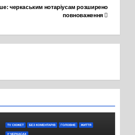
ьше: черкаським нотаріусам розширено
повноваження
TV СЮЖЕТ
БЕЗ КОМЕНТАРІВ
ГОЛОВНЕ
ЖИТТЯ
У ЧЕРКАСАХ