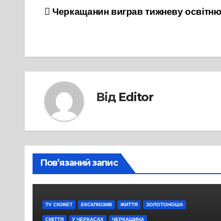
Навігація
Черкащанин виграв тижневу освітню 
записів
Від
Editor
Пов’язаний запис
TV СЮЖЕТ
ЕКСКЛЮЗИВ
ЖИТТЯ
ЗОЛОТОНОША
СМІТТЯ
У ЧЕРКАСАХ
ЧЕРКАЩИНА