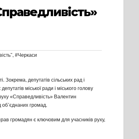
«Справедливість»
ість"
,
#Черкаси
. Зокрема, депутатів сільських рад і
депутатів міської ради і міського голову
 руху «Справедливість» Валентин
д об᾽єднаних громад.
рав громадян є ключовим для учасників руху,