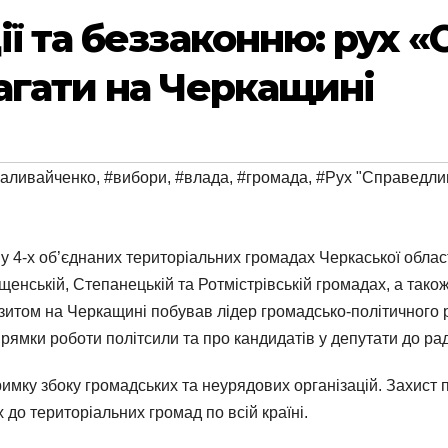
ії та беззаконню: рух 
агати на Черкащині
аливайченко
,
#вибори
,
#влада
,
#громада
,
#Рух "Справедлив
у 4-х об’єднаних територіальних громадах Черкаської області
енській, Степанецькій та Ротмістрівській громадах, а також 
візитом на Черкащині побував лідер громадсько-політичного
прямки роботи політсили та про кандидатів у депутати до ра
мку збоку громадських та неурядових організацій. Захист п
 до територіальних громад по всій країні.