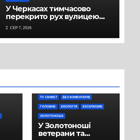
У Черкасах тимчасово
перекрито рух вулицею
Хрещатик на перехресті з
СЕР 7, 2026
Грушевського через
ремонт тепломережі
TV СЮЖЕТ
БЕЗ КОМЕНТАРІВ
ГОЛОВНЕ
ЕКОЛОГІЯ
ЕКСКЛЮЗИВ
ЗОЛОТОНОША
У Золотоноші
ветерани та