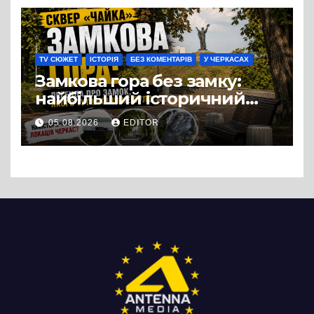
можна назвати
випадковістю
TV СЮЖЕТ
ІСТОРІЯ
БЕЗ КОМЕНТАРІВ
У ЧЕРКАСАХ
Замкова гора без замку:
найбільший історичний
міф Черкас
05.08.2026
EDITOR