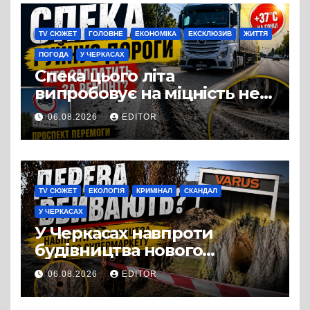
виробництвом м’яса птиці
TV СЮЖЕТ
ГОЛОВНЕ
ЕКОНОМІКА
ЕКСКЛЮЗИВ
ЖИТТЯ
ПОГОДА
У ЧЕРКАСАХ
Спека цього літа
випробовує на міцність не
лише людей, а й дороги
06.08.2026
EDITOR
Черкас
TV СЮЖЕТ
ЕКОЛОГІЯ
КРИМІНАЛ
СКАНДАЛ
У ЧЕРКАСАХ
У Черкасах навпроти
будівництва нового
супермаркету VARUS на
06.08.2026
EDITOR
проспекті Перемоги всохли
дерева. І це навряд чи