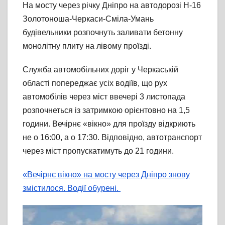
На мосту через річку Дніпро на автодорозі Н-16
Золотоноша-Черкаси-Сміла-Умань
будівельники розпочнуть заливати бетонну
монолітну плиту на лівому проїзді.
Служба автомобільних доріг у Черкаській
області попереджає усіх водіїв, що рух
автомобілів через міст ввечері 3 листопада
розпочнеться із затримкою орієнтовно на 1,5
години. Вечірнє «вікно» для проїзду відкриють
не о 16:00, а о 17:30. Відповідно, автотранспорт
через міст пропускатимуть до 21 години.
«Вечірнє вікно» на мосту через Дніпро знову
змістилося. Водії обурені.