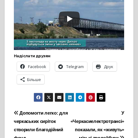
Надіслати друзям
Facebook
Telegram
Друк
Більше
Навігація
Допомогти легко: для
У
черкаських сиріток
«Черкасиелектротрансі»
записів
створили благодійний
показали, як «живуть»
фонд
міські тролейбуси