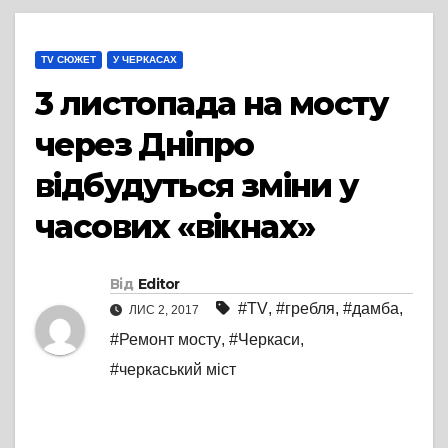
TV СЮЖЕТ
У ЧЕРКАСАХ
3 листопада на мосту
через Дніпро
відбудуться зміни у
часових «вікнах»
Від
Editor
#TV
,
#гребля
,
#дамба
,
ЛИС 2, 2017
#Ремонт мосту
,
#Черкаси
,
#черкаський міст