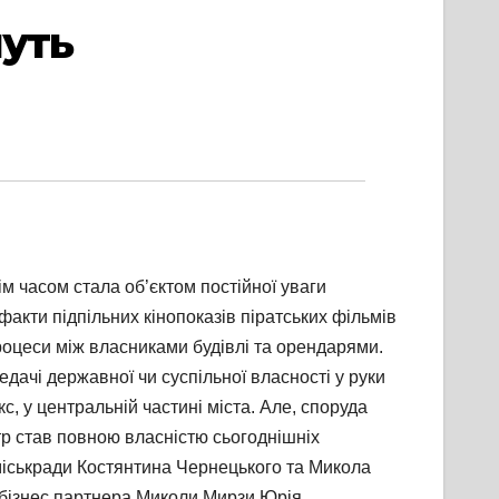
чуть
м часом стала об’єктом постійної уваги
факти підпільних кінопоказів піратських фільмів
процеси між власниками будівлі та орендарями.
дачі державної чи суспільної власності у руки
, у центральній частині міста. Але, споруда
атр став повною власністю сьогоднішніх
міськради Костянтина Чернецького та Микола
 бізнес партнера Миколи Мирзи Юрія