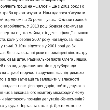
бляють гроші на «Салюті» ще з 2001 року. І о
» треба приватизувати. Нам вдалося з’ясувати
 терміном на 25 років. І увага! Скільки грошей
бто заробляють. У 2013 році бюджет отримував
спертна оцінка майна, є індекс інфляції, є також
, коли у серпні 2007 року, нагадую, за часів
тричі. З 10ти відсотків у 2001 році до 3х
а». Двічі за останні роки в приміщені кінотеатру
працював штаб Радикальної партії Олега Ляшка,
тей про надходження коштів від суборенди
та юнацької творчості заручившись підтримкою
о від приватизації та залишити у власності
івпадає з позицією орендарів, тобто депутатів
івників виконавчого комітету міськради? Чому
ни відстоюють позицію депутатів-бізнесменів? І
ь» у судах Черкас та столиці. Дехто може не