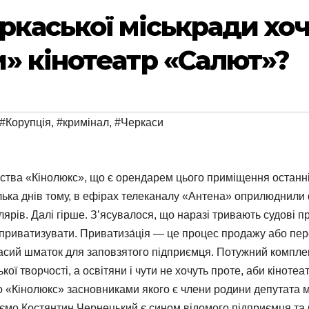
ркаської міськради хо
» кінотеатр «Салют»?
#Корупція
,
#кримінал
,
#Черкаси
иства «Кінолюкс», що є орендарем цього приміщення останні
Кілька днів тому, в ефірах телеканалу «Антена» оприлюднили 
лярів. Далі гірше. З’ясувалося, що наразі тривають судові 
приватизувати. Приватиза́ція — це процес продажу або пере
асий шматок для заповзятого підприємця. Потужний комплекс
ої творчості, а освітяни і чути не хочуть проте, аби кіноте
 «Кінолюкс» засновниками якого є члени родини депутата 
аємо Костянтин Чернецький є сином відомого підприємця та