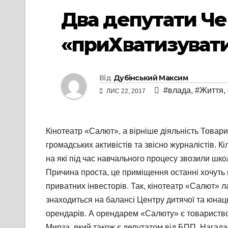
Два депутати Че
«приХватизувати
Від
Дубінський Максим
#влада
,
#Життя
,
ЛИС 22, 2017
Кінотеатр «Салют», а вірніше діяльність Товар
громадських активістів та звісно журналістів. 
на які під час навчального процесу звозили шко
Причина проста, це приміщення останні хочуть 
приватних інвесторів. Так, кінотеатр «Салют» л
знаходиться на балансі Центру дитячої та юнацьк
орендарів. А орендарем «Салюту» є товариство
Мирза, який також є депутатом від БПП. Нагад