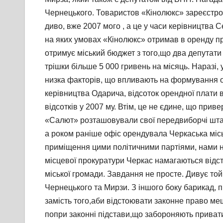
Чернецького. Товаристов «Кінолюкс» зареєстров
диво, вже 2007 мого , а це у часи керівництва
на яких умовах «Кінолюкс» отримав в оренду при
отримує міський бюджет з того,що два депутати
трішки більше 5 000 гривень на місяць. Наразі, 
низка факторів, що впливають на формування оре
керівництва Одарича, відсоток орендної плати в
відсотків у 2007 му. Втім, це не єдине, що приве
«Салют» розташовували свої передвиборчі штаби
а роком раніше офіс орендувала Черкаська місь
приміщення цими політичними партіями, нами не
місцевої прокуратури Черкас намагаються відсто
міської громади. Завдання не просте. Дивує той
Чернецького та Мирзи. З іншого боку барикад, 
замість того,аби відстоювати законне право меш
попри законні підстави,що забороняють привати