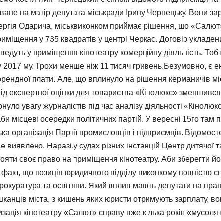
ане на матір депутата міськради Ірину Чернецьку. Вони заро
 Сергія Одарича, міськвиконком приймає рішення, що «Салют
міщення у 735 квадратів у центрі Черкас. Договір укладений
 ведуть у приміщення кінотеатру комерційну діяльність. То
у 2017 му. Трохи менше ніж 11 тисяч гривень.Безумовно, є ек
ндної плати. Але, що вплинуло на рішення керманичів міста
ід експертної оцінки для товариства «Кінолюкс» зменшився у 
рнуло увагу журналістів під час аналізу діяльності «Кінолюкс
 місцеві осередки політичних партій. У вересні 15го там 
ка організація Партії промисловців і підприємців. Відомос
 виявлено. Наразі,у судах різних інстанцій Центр дитячої 
яти своє право на приміщення кінотеатру. Аби зберегти йог
 факт, що позиція юридичного відділу виконкому повністю сп
прокуратура та освітяни. Який вплив мають депутати на прац
канців міста, з кишень яких юристи отримують зарплату, во
зація кінотеатру «Салют» справу вже кілька років «мусолят