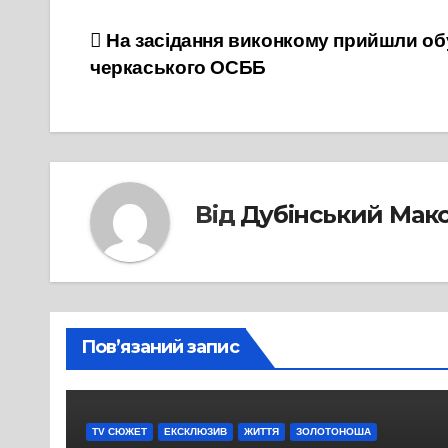
Навігація
На засідання виконкому прийшли об
черкаського ОСББ
записів
Від
Дубінський Мак
Пов’язаний запис
TV СЮЖЕТ
ЕКСКЛЮЗИВ
ЖИТТЯ
ЗОЛОТОНОША