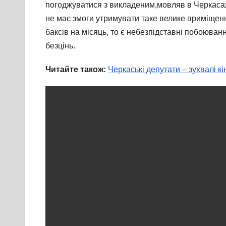
погоджуватися з викладеним,мовляв в Черкасах
не має змоги утримувати таке велике приміщення
баксів на місяць, то є небезпідставні побоюва
безцінь.
Читайте також:
Черкаські депутати – зухвалі к