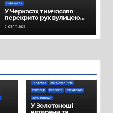
У ЧЕРКАСАХ
У Черкасах тимчасово
перекрито рух вулицею
Хрещатик на перехресті з
СЕР 7, 2026
Грушевського через
ремонт тепломережі
TV СЮЖЕТ
БЕЗ КОМЕНТАРІВ
ГОЛОВНЕ
ЕКОЛОГІЯ
ЕКСКЛЮЗИВ
ЗОЛОТОНОША
У Золотоноші
ветерани та