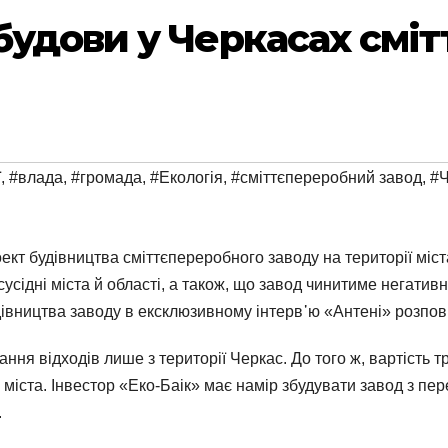
удови у Черкасах смі
ї
,
#влада
,
#громада
,
#Екологія
,
#сміттєпереробний завод
,
#Ч
ект будівництва сміттєпереробного заводу на території міст
сусідні міста й області, а також, що завод чинитиме негат
дівництва заводу в ексклюзивному інтерв᾽ю «Антені» розпов
ання відходів лише з території Черкас. До того ж, вартість
ста. Інвестор «Еко-Баік» має намір збудувати завод з перер
.