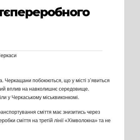
ттєпереробного
еркаси
а. Черкащани побоюються, що у місті з᾽явиться
ивний вплив на навколишнє середовище.
іли у Черкаському міськвиконкомі.
 транспортування сміття має знизитись через
обки сміття на третій лінії «Хімволокна» та не