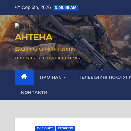
Перейти
Чт. Сер 6th, 2026
6:08:50 AM
до
вмісту
АНТЕНА
Щоденна онлайн газета,
телеканал, соціальні медіа
ПРО НАС
ТЕЛЕВІЗІЙНІ ПОСЛУГ
КОНТАКТИ
TV СЮЖЕТ
ЕКОЛОГІЯ