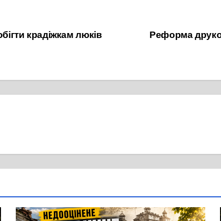
обігти крадіжкам люків
Реформа друков