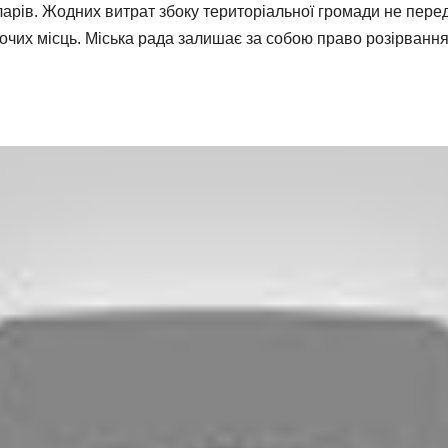
доларів. Жодних витрат збоку територіальної громади не пер
бочих місць. Міська рада залишає за собою право розірванн