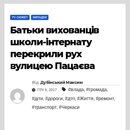
TV СЮЖЕТ
ВИПАДКИ
Батьки вихованців
школи-інтернату
перекрили рух
вулицею Пацаєва
Від
Дубінський Максим
#влада
,
#громада
,
ГРУ 6, 2017
#діти
,
#дороги
,
#дтп
,
#Життя
,
#ремонт
,
#транспорт
,
#Черкаси