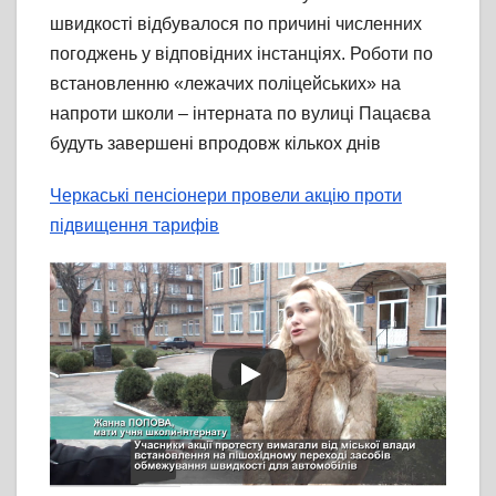
швидкості відбувалося по причині численних
погоджень у відповідних інстанціях. Роботи по
встановленню «лежачих поліцейських» на
напроти школи – інтерната по вулиці Пацаєва
будуть завершені впродовж кількох днів
Черкаські пенсіонери провели акцію проти
підвищення тарифів