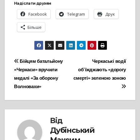
Надіслати друзям
Facebook
Telegram
Друк
Більше
Навігація
Бійцям батальйону
Черкаські водії
«Черкаси» вручили
об᾽їжджають «дорогу
записів
медалі «За оборону
смерті» зеленою зоною
Волновахи»
Від
Дубінський
Максим