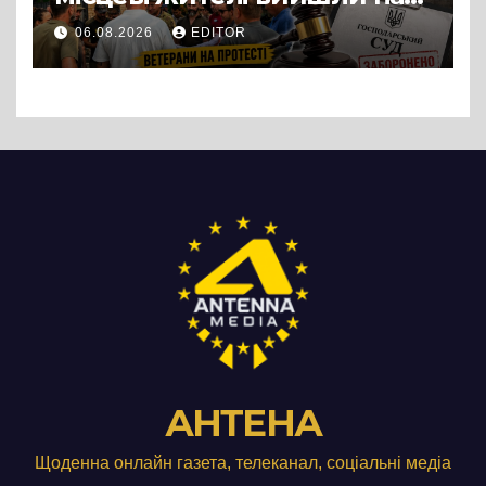
протест до стін
06.08.2026
EDITOR
підприємства ТОВ «Омега
Три», що займається
виробництвом м’яса птиці
АНТЕНА
Щоденна онлайн газета, телеканал, соціальні медіа