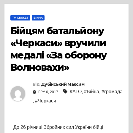
TV СЮЖЕТ
ВІЙНА
Бійцям батальйону
«Черкаси» вручили
медалі «За оборону
Волновахи»
Від
Дубінський Максим
#АТО
,
#Війна
,
#громада
ГРУ 6, 2017
,
#Черкаси
До 26 річниці Збройних сил України бійці