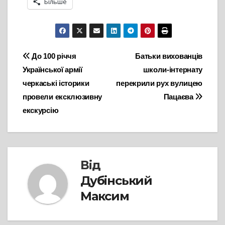
Більше
Навігація
До 100 річчя
Батьки вихованців
Української армії
школи-інтернату
записів
черкаські історики
перекрили рух вулицею
провели ексклюзивну
Пацаєва
екскурсію
Від
Дубінський
Максим