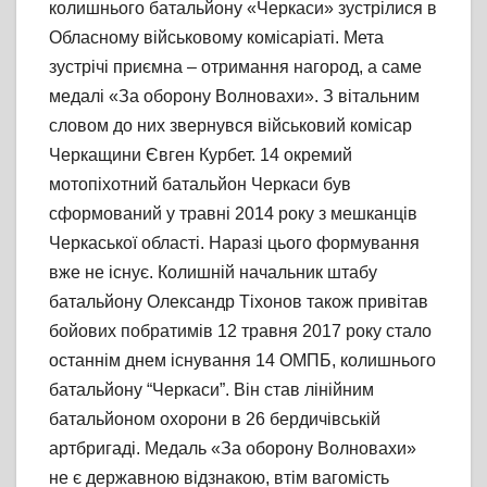
колишнього батальйону «Черкаси» зустрілися в
Обласному військовому комісаріаті. Мета
зустрічі приємна – отримання нагород, а саме
медалі «За оборону Волновахи». З вітальним
словом до них звернувся військовий комісар
Черкащини Євген Курбет. 14 окремий
мотопіхотний батальйон Черкаси був
сформований у травні 2014 року з мешканців
Черкаської області. Наразі цього формування
вже не існує. Колишній начальник штабу
батальйону Олександр Тіхонов також привітав
бойових побратимів 12 травня 2017 року стало
останнім днем існування 14 ОМПБ, колишнього
батальйону “Черкаси”. Він став лінійним
батальйоном охорони в 26 бердичівській
артбригаді. Медаль «За оборону Волновахи»
не є державною відзнакою, втім вагомість