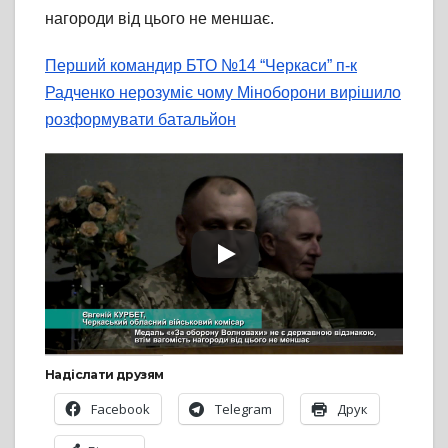
нагороди від цього не меншає.
Перший командир БТО №14 “Черкаси” п-к
Радченко нерозуміє чому Міноборони вирішило
розформувати батальйон
Надіслати друзям
Facebook
Telegram
Друк