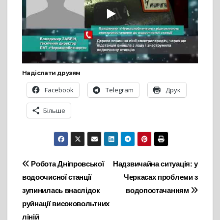
Надіслати друзям
Facebook
Telegram
Друк
Більше
Навігація
Робота Дніпровської
Надзвичайна ситуація: у
водоочисної станції
Черкасах проблеми з
записів
зупинилась внаслідок
водопостачанням
руйнації високовольтних
ліній