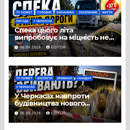
виробництвом м’яса птиці
TV СЮЖЕТ
ГОЛОВНЕ
ЕКОНОМІКА
ЕКСКЛЮЗИВ
ЖИТТЯ
ПОГОДА
У ЧЕРКАСАХ
Спека цього літа
випробовує на міцність не
лише людей, а й дороги
06.08.2026
EDITOR
Черкас
TV СЮЖЕТ
ЕКОЛОГІЯ
КРИМІНАЛ
СКАНДАЛ
У ЧЕРКАСАХ
У Черкасах навпроти
будівництва нового
супермаркету VARUS на
06.08.2026
EDITOR
проспекті Перемоги всохли
дерева. І це навряд чи