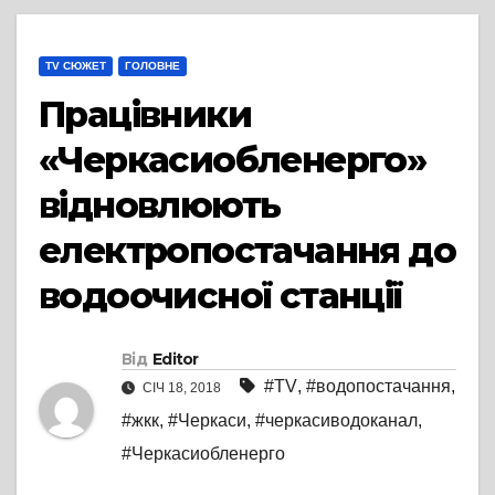
TV СЮЖЕТ
ГОЛОВНЕ
Працівники
«Черкасиобленерго»
відновлюють
електропостачання до
водоочисної станції
Від
Editor
#TV
,
#водопостачання
,
СІЧ 18, 2018
#жкк
,
#Черкаси
,
#черкасиводоканал
,
#Черкасиобленерго