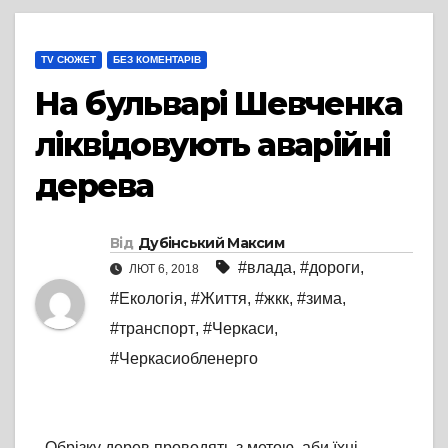
TV СЮЖЕТ
БЕЗ КОМЕНТАРІВ
На бульварі Шевченка
ліквідовують аварійні
дерева
Від
Дубінський Максим
#влада
,
#дороги
,
ЛЮТ 6, 2018
#Екологія
,
#Життя
,
#жкк
,
#зима
,
#транспорт
,
#Черкаси
,
#Черкасиобленерго
Обрізку дерев проводять з метою, аби їхні