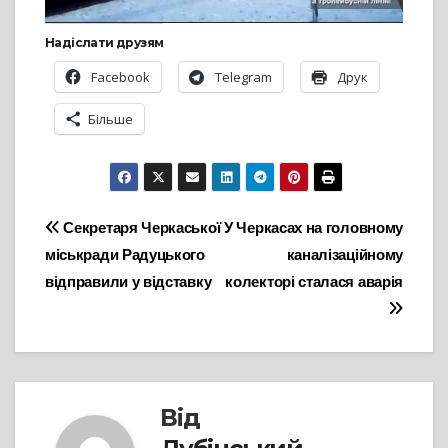
Надіслати друзям
Facebook
Telegram
Друк
Більше
Навігація
Секретаря Черкаської
У Черкасах на головному
міськради Радуцького
каналізаційному
записів
відправили у відставку
колекторі сталася аварія
Від