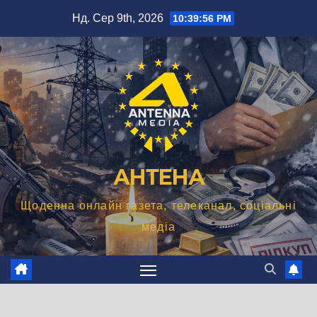
Перейти
Нд. Сер 9th, 2026
10:39:58 PM
до
вмісту
АНТЕНА
Щоденна онлайн газета, телеканал, соціальні
медіа