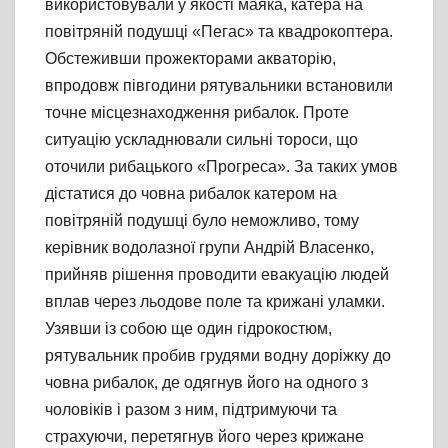
використовували у якості маяка, катера на
повітряній подушці «Пегас» та квадрокоптера.
Обстеживши прожекторами акваторію,
впродовж півгодини рятувальники встановили
точне місцезнаходження рибалок. Проте
ситуацію ускладнювали сильні тороси, що
оточили рибацького «Прогреса». За таких умов
дістатися до човна рибалок катером на
повітряній подушці було неможливо, тому
керівник водолазної групи Андрій Власенко,
прийняв рішення проводити евакуацію людей
вплав через льодове поле та крижані уламки.
Узявши із собою ще один гідрокостюм,
рятувальник пробив грудями водну доріжку до
човна рибалок, де одягнув його на одного з
чоловіків і разом з ним, підтримуючи та
страхуючи, перетягнув його через крижане