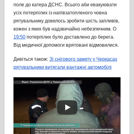
поле до катера ДСНС. Всього аби евакуювати
усіх потерпілих із напівзатопленого човна
рятувальнику довелось зробити шість запливів,
кожен з яких був надзвичайно небезпечним. О
19:50
потерпілих було доставлено до берега.
Від медичної допомоги врятовані відмовилися.
Дивіться також:
Зі снігового замету у Черкасах
рятувальники витягали вантажні автомобілі