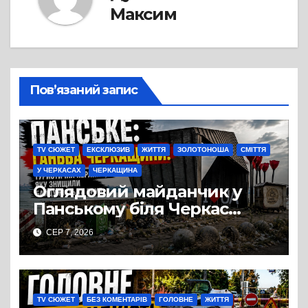
Максим
Пов’язаний запис
TV СЮЖЕТ
ЕКСКЛЮЗИВ
ЖИТТЯ
ЗОЛОТОНОША
СМІТТЯ
У ЧЕРКАСАХ
ЧЕРКАЩИНА
Оглядовий майданчик у
Панському біля Черкас
перетворився на занедбане
СЕР 7, 2026
сміттєзвалище
TV СЮЖЕТ
БЕЗ КОМЕНТАРІВ
ГОЛОВНЕ
ЖИТТЯ