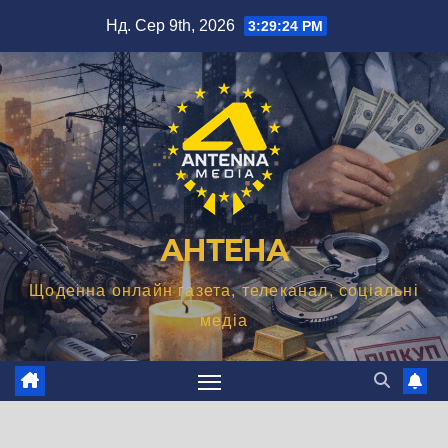
Перейти
Нд. Сер 9th, 2026
3:29:25 PM
до
вмісту
АНТЕНА
Щоденна онлайн газета, телеканал, соціальні
медіа