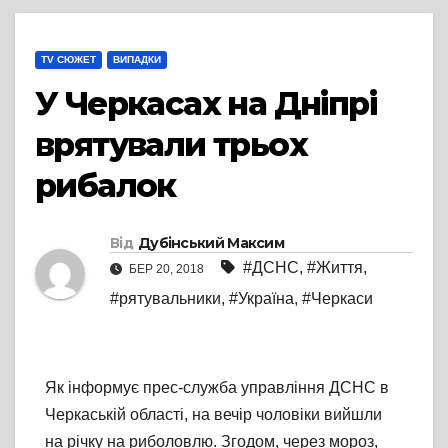
TV СЮЖЕТ
ВИПАДКИ
У Черкасах на Дніпрі
врятували трьох
рибалок
Від
Дубінський Максим
#ДСНС
,
#Життя
,
БЕР 20, 2018
#рятувальники
,
#Україна
,
#Черкаси
Як інформує прес-служба управління ДСНС в
Черкаській області, на вечір чоловіки вийшли
на річку на риболовлю. Згодом, через мороз,