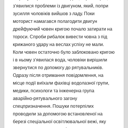
з‘явилися проблеми із двигуном, який, попри
зусилля чоловіків вийшов з ладу. Поки
моторист намагався полагодити двигун
дрейфуючий човен кригою почало затирати на
тороси. Спроби рибалок вивести човна з під
крижаного удару на веслах успіху не мали.
Коли човен остаточно було заблоковано кригою
і в ньому з‘явилася вода, чоловіки вирішили
звернутися по допомогу до рятувальників.
Одразу після отримання повідомлення, на
місце події виїхали фахівці водолазної групи,
медики, психологи та інженерна група
аварійно-рятувального загону
спецпризначення. Пошуки потерпілих
проводили за допомогою встановленої на
березі спеціальної освітлювальної вежі, яку