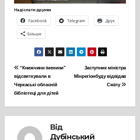
Надіслати друзям
Facebook
Telegram
Друк
Більше
Навігація
“Книжчини іменини”
Заступник міністра
відсвяткували в
Мінрегіонбуду відвідав
записів
Черкаські обласній
Смілу
бібліотеці для дітей
Від
Дубінський