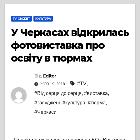
TV СЮЖЕТ
КУЛЬТУРА
У Черкасах відкрилась
фотовиставка про
освіту в тюрмах
Від
Editor
#TV
,
ЖОВ 19, 2018
#Від серця до серця
,
#виставка
,
#засуджені
,
#культура
,
#тюрма
,
#Черкаси
Проект реалізовано за сприяння БО «Від серця