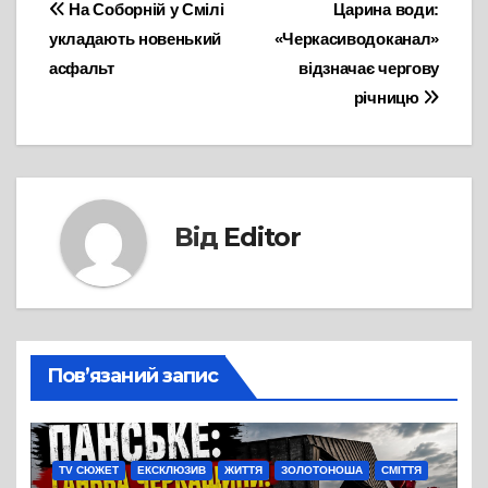
Навігація
На Соборній у Смілі
Царина води:
укладають новенький
«Черкасиводоканал»
записів
асфальт
відзначає чергову
річницю
Від
Editor
Пов’язаний запис
TV СЮЖЕТ
ЕКСКЛЮЗИВ
ЖИТТЯ
ЗОЛОТОНОША
СМІТТЯ