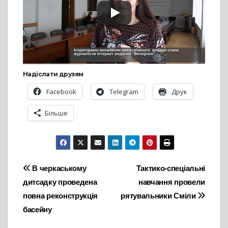
Надіслати друзям
Facebook
Telegram
Друк
Більше
Навігація
В черкаському
Тактико-спеціальні
дитсадку проведена
навчання провели
записів
повна реконструкція
рятувальники Сміли
басейну