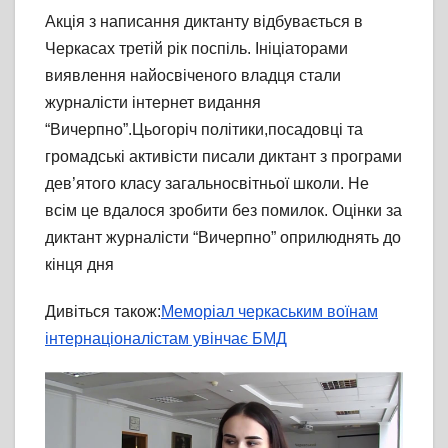
Акція з написання диктанту відбувається в
Черкасах третій рік поспіль. Ініціаторами
виявлення найосвіченого владця стали
журналісти інтернет видання
“Вичерпно”.Цьогоріч політики,посадовці та
громадські активісти писали диктант з програми
дев’ятого класу загальносвітньої школи. Не
всім це вдалося зробити без помилок. Оцінки за
диктант журналісти “Вичерпно” оприлюднять до
кінця дня
Дивіться також:
Меморіал черкаським воїнам
інтернаціоналістам увінчає БМД