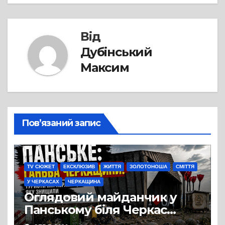
Від
Дубінський
Максим
Пов’язаний запис
TV СЮЖЕТ
ЕКСКЛЮЗИВ
ЖИТТЯ
ЗОЛОТОНОША
СМІТТЯ
У ЧЕРКАСАХ
ЧЕРКАЩИНА
Оглядовий майданчик у
Панському біля Черкас
перетворився на занедбане