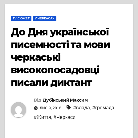
TV СЮЖЕТ
У ЧЕРКАСАХ
До Дня української
писемності та мови
черкаські
високопосадовці
писали диктант
Від
Дубінський Максим
#влада
,
#громада
,
ЛИС 9, 2018
#Життя
,
#Черкаси