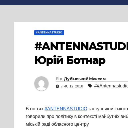
#ANTENNASTUDIO
#ANTENNASTUDIO:
Юрій Ботнар
Від
Дубінський Максим
##Antennastudi
ЛИС 12, 2018
В гостях
#ANTENNASTUDIO
заступник міського
говорили про політику в контексті майбутніх ви
міській раді обласного центру