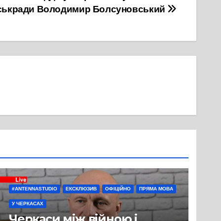
іськради Володимир Болсуновський
#ANTENNASTUDIO
ЕКСКЛЮЗИВ
ОФІЦІЙНО
ПРЯМА МОВА
У ЧЕРКАСАХ
Черкаси між війною і