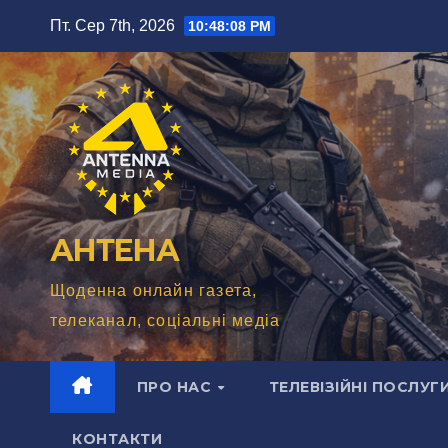
Перейти
Пт. Сер 7th, 2026
10:48:10 PM
до
вмісту
АНТЕНА
Щоденна онлайн газета,
телеканал, соціальні медіа
ПРО НАС
ТЕЛЕВІЗІЙНІ ПОСЛУГ
КОНТАКТИ