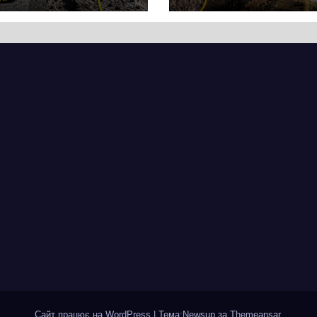
кас
супермаркету
VARUS на
проспекті
Перемоги всох
дерева. І це на
чи можна назв
випадковістю
Сайт працює на WordPress
|
Тема:Newsup за
Themeansar
.