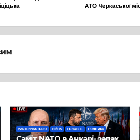
йціцька
АТО Черкаської м
сим
#ANTENNASTUDIO
ВІЙНА
ГОЛОВНЕ
ПОЛІТИКА
Саміт NATO в Анкарі, запах