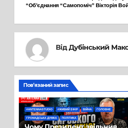
“Об’єднання “Самопоміч” Вікторія Во
записів
Від
Дубінський Мак
Пов’язаний запис
#ANTENNASTUDIO
#ЖИВИЙ ЕФІР
ВІЙНА
ГОЛОВНЕ
ГРОМАДСЬКА ДУМКА
ПОЛІТИКА
Чому Президент звільнив