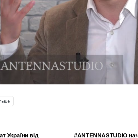
ільше
 України від
#ANTENNASTUDIO начал