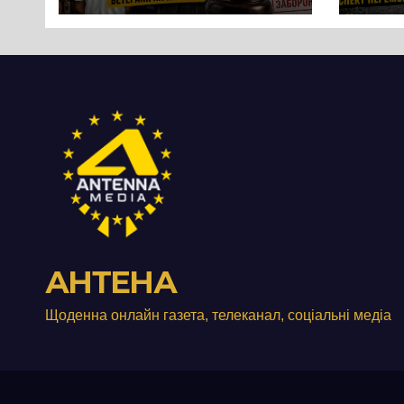
протест до стін
Чер
підприємства ТОВ
«Омега Три», що
займається
виробництвом
м’яса птиці
АНТЕНА
Щоденна онлайн газета, телеканал, соціальні медіа