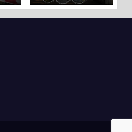
ли
вряд
ати