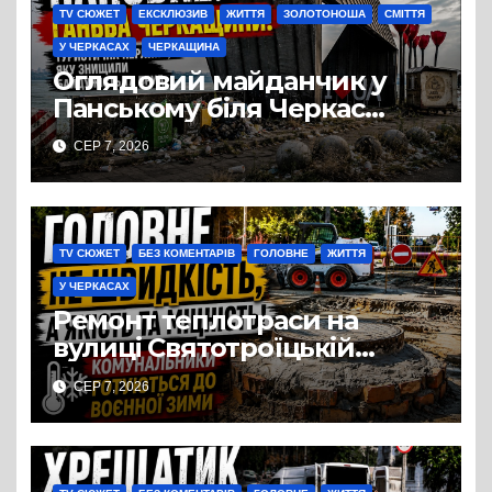
TV СЮЖЕТ
ЕКСКЛЮЗИВ
ЖИТТЯ
ЗОЛОТОНОША
СМІТТЯ
У ЧЕРКАСАХ
ЧЕРКАЩИНА
Оглядовий майданчик у
Панському біля Черкас
перетворився на занедбане
СЕР 7, 2026
сміттєзвалище
TV СЮЖЕТ
БЕЗ КОМЕНТАРІВ
ГОЛОВНЕ
ЖИТТЯ
У ЧЕРКАСАХ
Ремонт теплотраси на
вулиці Святотроїцькій
затягнувся порівняно із
СЕР 7, 2026
запланованими термінами.
Вулицю досі не відкрили
для руху