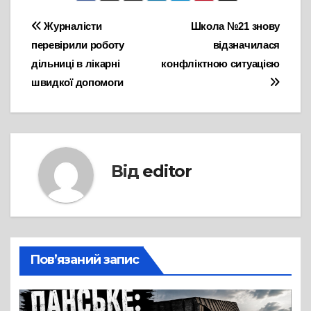
Навігація
Журналісти
Школа №21 знову
перевірили роботу
відзначилася
записів
дільниці в лікарні
конфліктною ситуацією
швидкої допомоги
Від
editor
Пов’язаний запис