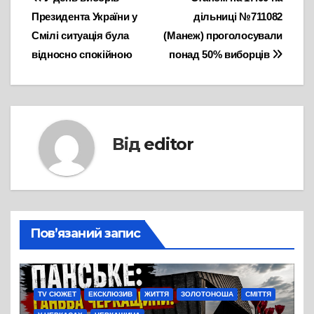
Навігація
Президента України у
дільниці №711082
записів
Смілі ситуація була
(Манеж) проголосували
відносно спокійною
понад 50% виборців
Від
editor
Пов’язаний запис
TV СЮЖЕТ
ЕКСКЛЮЗИВ
ЖИТТЯ
ЗОЛОТОНОША
СМІТТЯ