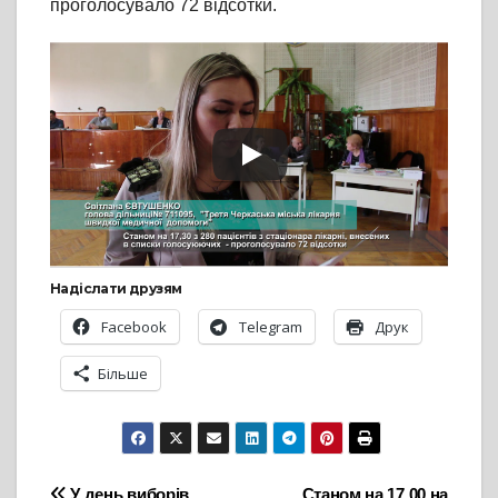
проголосувало 72 відсотки.
Надіслати друзям
Facebook
Telegram
Друк
Більше
У день виборів
Станом на 17.00 на