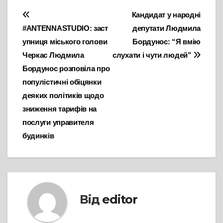
Навігація
Кандидат у народні
#ANTENNASTUDIO: заст
депутати Людмила
записів
упниця міського голови
Бордунос: “Я вмію
Черкас Людмила
слухати і чути людей”
Бордунос розповіла про
популістичні обіцянки
деяких політиків щодо
зниження тарифів на
послуги управителя
будинків
Від
editor