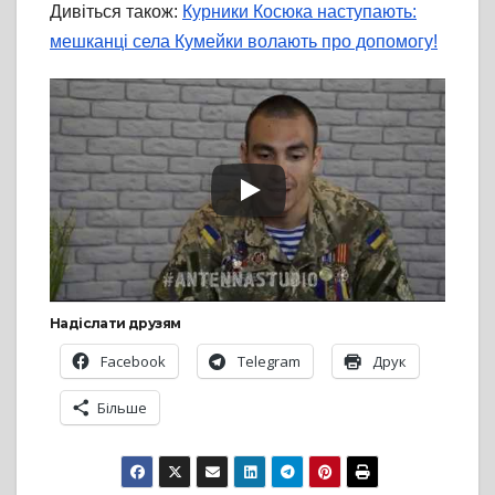
Дивіться також:
Курники Косюка наступають:
мешканці села Кумейки волають про допомогу!
Надіслати друзям
Facebook
Telegram
Друк
Більше