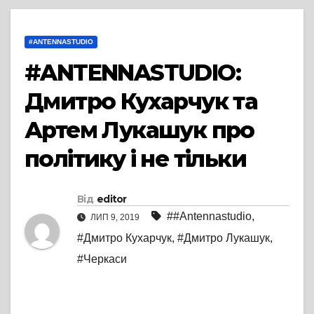
#ANTENNASTUDIO
#ANTENNASTUDIO:
Дмитро Кухарчук та
Артем Лукашук про
політику і не тільки
Від
editor
##Antennastudio
,
ЛИП 9, 2019
#Дмитро Кухарчук
,
#Дмитро Лукашук
,
#Черкаси