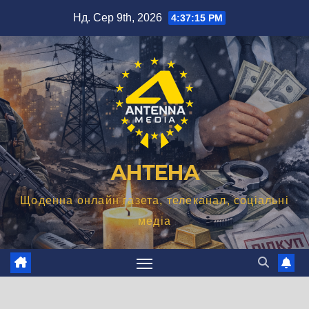
Перейти
Нд. Сер 9th, 2026
4:37:16 PM
до
вмісту
АНТЕНА
Щоденна онлайн газета, телеканал, соціальні
медіа