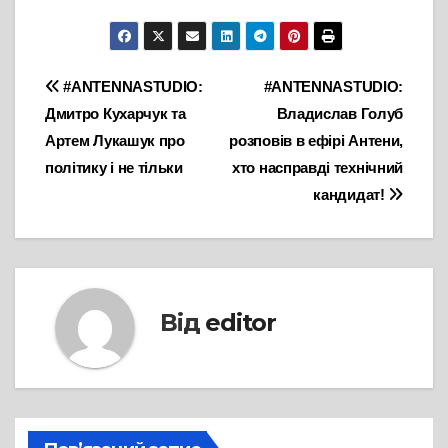
Навігація
#ANTENNASTUDIO:
#ANTENNASTUDIО:
Дмитро Кухарчук та
Владислав Голуб
записів
Артем Лукашук про
розповів в ефірі Антени,
політику і не тільки
хто насправді технічний
кандидат!
Від
editor