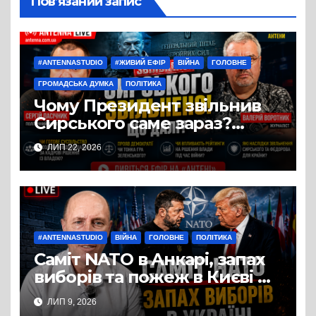
Пов’язаний запис
#ANTENNASTUDIO
#ЖИВИЙ ЕФІР
ВІЙНА
ГОЛОВНЕ
ГРОМАДСЬКА ДУМКА
ПОЛІТИКА
Чому Президент звільнив
Сирського саме зараз?
Розбір у студії «Антени» з
ЛИП 22, 2026
політичним експертом
Сергієм Пасічником
#ANTENNASTUDIO
ВІЙНА
ГОЛОВНЕ
ПОЛІТИКА
Саміт NATO в Анкарі, запах
виборів та пожеж в Києві —
студія Антени, політичний
ЛИП 9, 2026
експерт Руслан Бізяєв