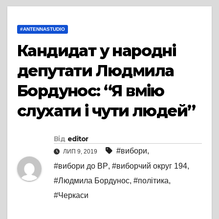
#ANTENNASTUDIO
Кандидат у народні
депутати Людмила
Бордунос: “Я вмію
слухати і чути людей”
Від
editor
#вибори
,
ЛИП 9, 2019
#вибори до ВР
,
#виборчий округ 194
,
#Людмила Бордунос
,
#політика
,
#Черкаси