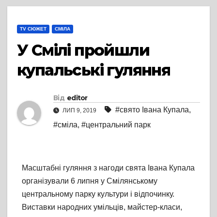
TV СЮЖЕТ
СМІЛА
У Смілі пройшли
купальські гуляння
Від
editor
#свято Івана Купала
,
ЛИП 9, 2019
#сміла
,
#центральний парк
Масштабні гуляння з нагоди свята Івана Купала
організували 6 липня у Смілянському
центральному парку культури і відпочинку.
Виставки народних умільців, майстер-класи,