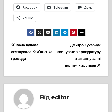
Facebook
Telegram
Друк
Більше
Навігація
Івана Купала
Дмитро Кухарчук
святкувала Кам’янська
звинуватив прокуратуру
записів
громада
в штампуванні
політичних справ
Від
editor