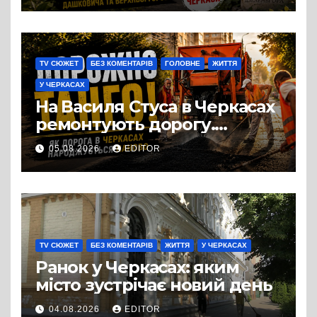
міста, яке понад шість
століть стоїть над Дніпром
TV СЮЖЕТ
БЕЗ КОМЕНТАРІВ
ГОЛОВНЕ
ЖИТТЯ
У ЧЕРКАСАХ
На Василя Стуса в Черкасах
ремонтують дорогу.
Роботи ведуться на ділянці
05.08.2026
EDITOR
від провулка Івана Сірка до
вулиці Надпільної
TV СЮЖЕТ
БЕЗ КОМЕНТАРІВ
ЖИТТЯ
У ЧЕРКАСАХ
Ранок у Черкасах: яким
місто зустрічає новий день
04.08.2026
EDITOR