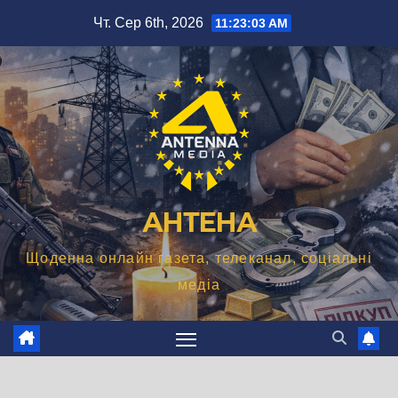
Перейти
Чт. Сер 6th, 2026
11:23:04 AM
до
вмісту
АНТЕНА
Щоденна онлайн газета, телеканал, соціальні
медіа