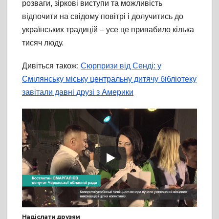
розваги, зіркові виступи та можливість
відпочити на свідому повітрі і долучитись до
українських традицій – усе це привабило кілька
тисяч люду.
Дивіться також:
Сюрпризи від Сенді: у
Смілянську міську центральну дитячу бібліотеку
завітали давні друзі з Америки
Надіслати друзям