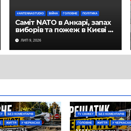
#ANTENNASTUDIO
ВІЙНА
ГОЛОВНЕ
ПОЛІТИКА
Саміт NATO в Анкарі, запах
виборів та пожеж в Києві —
студія Антени, політичний
ЛИП 9, 2026
експерт Руслан Бізяєв
ЕТ
БЕЗ КОМЕНТАРІВ
TV СЮЖЕТ
БЕЗ КОМЕНТАРІВ
Е
ЖИТТЯ
У ЧЕРКАСАХ
ГОЛОВНЕ
ЖИТТЯ
У ЧЕРКАСАХ