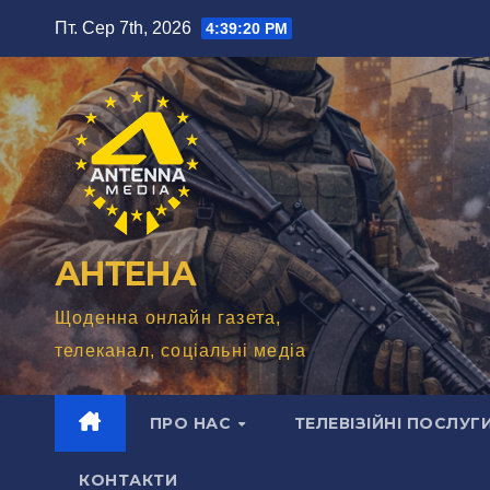
Перейти
Пт. Сер 7th, 2026
4:39:22 PM
до
вмісту
АНТЕНА
Щоденна онлайн газета,
телеканал, соціальні медіа
ПРО НАС
ТЕЛЕВІЗІЙНІ ПОСЛУГ
КОНТАКТИ