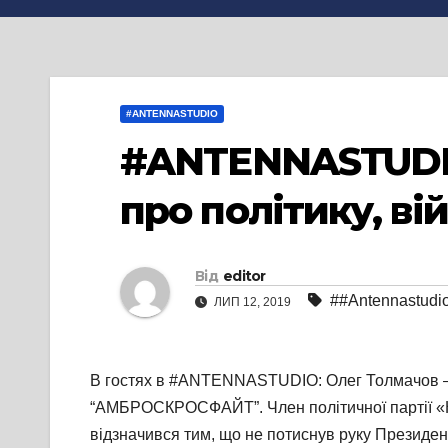
#ANTENNASTUDIO
#ANTENNASTUDIO
про політику, в
Від
editor
##Antennastudi
ЛИП 12, 2019
В гостях в #ANTENNASTUDIO: Олег Толмачов – ук
“АМБРОСКРОСФАЙТ”. Член політичної партії «На
відзначився тим, що не потиснув руку Президе