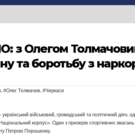
: з Олегом Толмачови
ійну та боротьбу з нар
o
,
#Олег Толмачов
,
#Черкаси
раїнський військовий, громадський та політичний діяч, оди
ціональний корпус». Один з призерів спортивних змагань “
нту Петрові Порошенку.