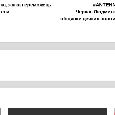
а, жінка переможець,
#ANTENNA
тени
Черкас Людмила
обіцянки деяких політ