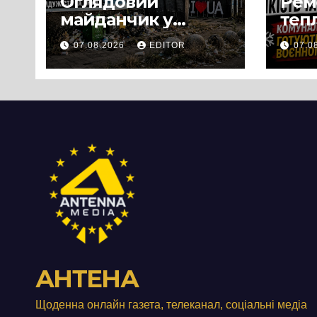
Оглядовий
Рем
майданчик у
теп
Панському біля
вул
07.08.2026
EDITOR
07.0
Черкас
Свя
перетворився на
зат
занедбане
порі
сміттєзвалище
зап
тер
Вул
від
АНТЕНА
Щоденна онлайн газета, телеканал, соціальні медіа