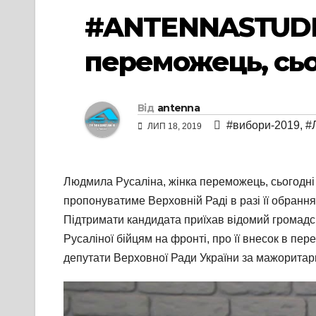
#ANTENNASTUDIO
переможець, сьог
Від
antenna
#вибори-2019
,
#
ЛИП 18, 2019
Людмила Русаліна, жінка переможець, сьогодні п
пропонуватиме Верховній Раді в разі її обрання
Підтримати кандидата приїхав відомий громадсь
Русаліної бійцям на фронті, про її внесок в п
депутати Верховної Ради України за мажорита