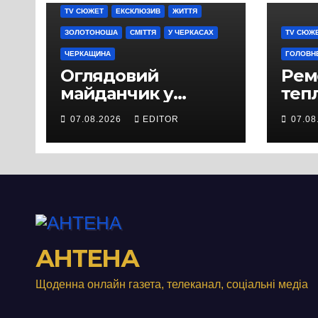
TV СЮЖЕТ
ЕКСКЛЮЗИВ
ЖИТТЯ
ЗОЛОТОНОША
СМІТТЯ
У ЧЕРКАСАХ
TV СЮЖ
ЧЕРКАЩИНА
ГОЛОВН
Оглядовий
Рем
майданчик у
теп
Панському біля
вул
07.08.2026
EDITOR
07.08
Черкас
Свя
перетворився на
зат
занедбане
порі
сміттєзвалище
зап
тер
Вул
від
АНТЕНА
Щоденна онлайн газета, телеканал, соціальні медіа