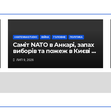
#ANTENNASTUDIO
ВІЙНА
ГОЛОВНЕ
ПОЛІТИКА
Саміт NATO в Анкарі, запах
виборів та пожеж в Києві —
студія Антени, політичний
ЛИП 9, 2026
експерт Руслан Бізяєв