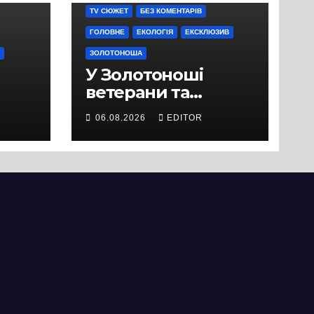
TV СЮЖЕТ
БЕЗ КОМЕНТАРІВ
ГОЛОВНЕ
ЕКОЛОГІЯ
ЕКСКЛЮЗИВ
ЗОЛОТОНОША
У Золотоноші
ветерани та
місцеві жителі
06.08.2026
EDITOR
вийшли на
протест до стін
підприємства ТОВ
«Омега Три», що
займається
виробництвом
м’яса птиці