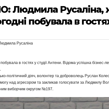
: Людмила Русаліна, 
одні побувала в гостях
Людмила Русаліна
обувала в гостях у студії Антени. Відома успішна бізнес-ле
.
ко-політичний діяч, волонтер та доброволець Руслан Колес
еремогу над агресором та закликав голосувати за Людмилу Во
рним виборчим округом №197.