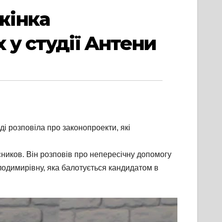
жінка
 у студії Антени
ді розповіла про законопроекти, які
ников. Він розповів про непересічну допомогу
лодимирівну, яка балотується кандидатом в