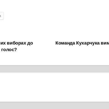
е
их виборах до
Команда Кухарчука вима
й голос?