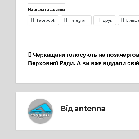
Надіслати друзям
Facebook
Telegram
Друк
Більш
Навігація
Черкащани голосують на позачергов
Верховної Ради. А ви вже віддали сві
записів
Від
antenna