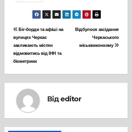
Навігація
Біг-борди та афіші на
Відбулося засідання
вулицях Черкас
Черкаського
записів
закликають містян
міськвиконкому
відмовитись від ІНН та
біометрики
Від
editor