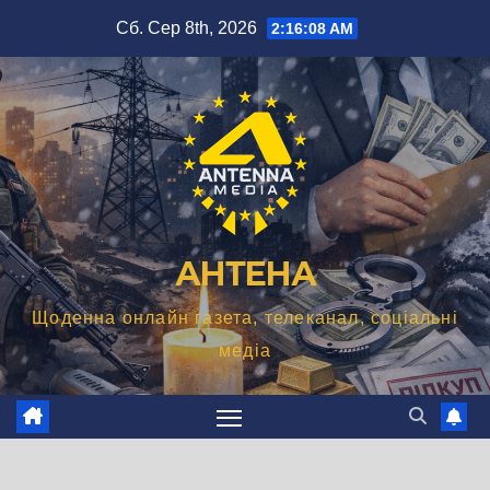
Перейти
Сб. Сер 8th, 2026
2:16:09 AM
до
вмісту
АНТЕНА
Щоденна онлайн газета, телеканал, соціальні
медіа