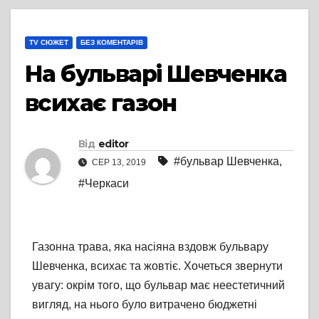
TV СЮЖЕТ
БЕЗ КОМЕНТАРІВ
На бульварі Шевченка
всихає газон
Від
editor
#бульвар Шевченка
,
СЕР 13, 2019
#Черкаси
Газонна трава, яка насіяна вздовж бульвару
Шевченка, всихає та жовтіє. Хочеться звернути
увагу: окрім того, що бульвар має неестетичний
вигляд, на нього було витрачено бюджетні