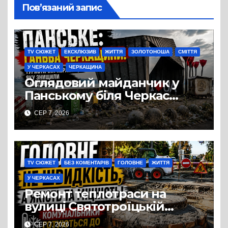
Пов’язаний запис
TV СЮЖЕТ
ЕКСКЛЮЗИВ
ЖИТТЯ
ЗОЛОТОНОША
СМІТТЯ
У ЧЕРКАСАХ
ЧЕРКАЩИНА
Оглядовий майданчик у
Панському біля Черкас
перетворився на занедбане
СЕР 7, 2026
сміттєзвалище
TV СЮЖЕТ
БЕЗ КОМЕНТАРІВ
ГОЛОВНЕ
ЖИТТЯ
У ЧЕРКАСАХ
Ремонт теплотраси на
вулиці Святотроїцькій
затягнувся порівняно із
СЕР 7, 2026