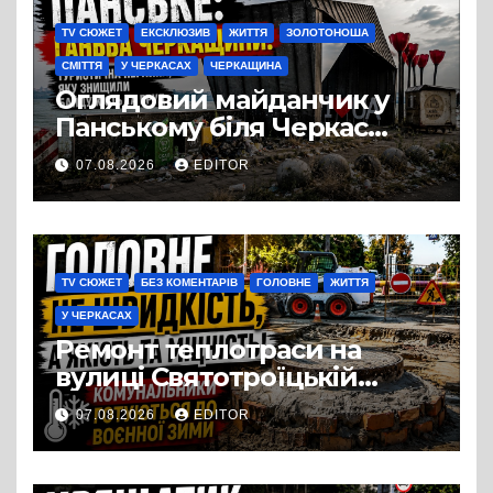
TV СЮЖЕТ
ЕКСКЛЮЗИВ
ЖИТТЯ
ЗОЛОТОНОША
СМІТТЯ
У ЧЕРКАСАХ
ЧЕРКАЩИНА
Оглядовий майданчик у
Панському біля Черкас
перетворився на занедбане
07.08.2026
EDITOR
сміттєзвалище
TV СЮЖЕТ
БЕЗ КОМЕНТАРІВ
ГОЛОВНЕ
ЖИТТЯ
У ЧЕРКАСАХ
Ремонт теплотраси на
вулиці Святотроїцькій
затягнувся порівняно із
07.08.2026
EDITOR
запланованими термінами.
Вулицю досі не відкрили
для руху