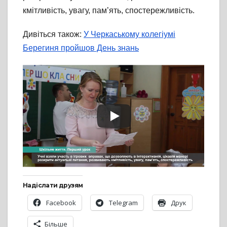
кмітливість, увагу, пам’ять, спостережливість.
Дивіться також:
У Черкаському колегіумі
Берегиня пройшов День знань
Надіслати друзям
Facebook
Telegram
Друк
Більше