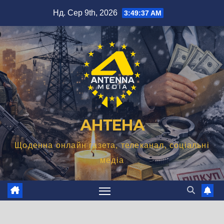
Перейти
Нд. Сер 9th, 2026
3:49:38 AM
до
вмісту
АНТЕНА
Щоденна онлайн газета, телеканал, соціальні
медіа