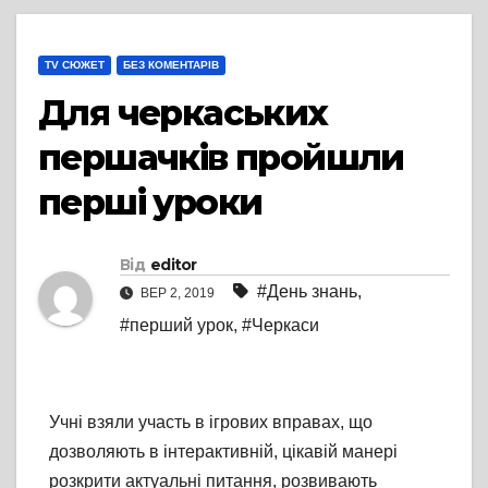
TV СЮЖЕТ
БЕЗ КОМЕНТАРІВ
Для черкаських
першачків пройшли
перші уроки
Від
editor
#День знань
,
ВЕР 2, 2019
#перший урок
,
#Черкаси
Учні взяли участь в ігрових вправах, що
дозволяють в інтерактивній, цікавій манері
розкрити актуальні питання, розвивають