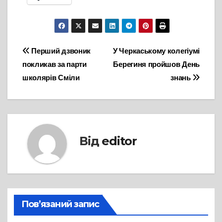
Навігація
Перший дзвоник
У Черкаському колегіумі
покликав за парти
Берегиня пройшов День
записів
школярів Сміли
знань
Від
editor
Пов’язаний запис