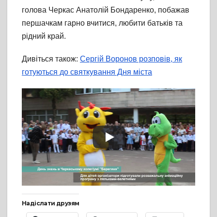
голова Черкас Анатолій Бондаренко, побажав
першачкам гарно вчитися, любити батьків та
рідний край.
Дивіться також:
Сергій Воронов розповів, як
готуються до святкування Дня міста
Надіслати друзям