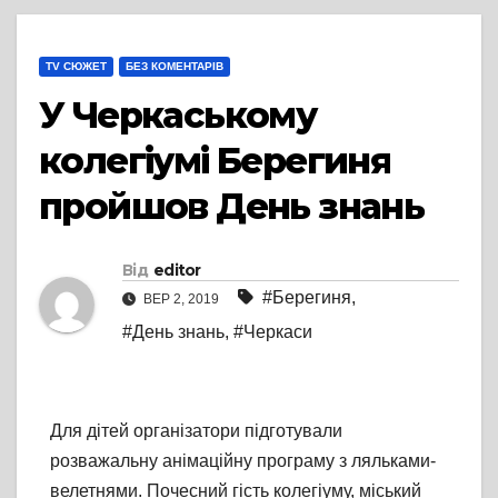
TV СЮЖЕТ
БЕЗ КОМЕНТАРІВ
У Черкаському
колегіумі Берегиня
пройшов День знань
Від
editor
#Берегиня
,
ВЕР 2, 2019
#День знань
,
#Черкаси
Для дітей організатори підготували
розважальну анімаційну програму з ляльками-
велетнями. Почесний гість колегіуму, міський