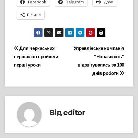
Facebook
Telegram
Друк
Більше
Навігація
Для черкаських
Управлінська компанія
першачків пройшли
“Нова якість”
записів
перші уроки
відзвітувалась за 100
днів роботи
Від
editor