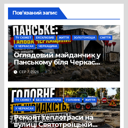
Пов’язаний запис
TV СЮЖЕТ
ЕКСКЛЮЗИВ
ЖИТТЯ
ЗОЛОТОНОША
СМІТТЯ
У ЧЕРКАСАХ
ЧЕРКАЩИНА
Оглядовий майданчик у
Панському біля Черкас
перетворився на занедбане
СЕР 7, 2026
сміттєзвалище
TV СЮЖЕТ
БЕЗ КОМЕНТАРІВ
ГОЛОВНЕ
ЖИТТЯ
У ЧЕРКАСАХ
Ремонт теплотраси на
вулиці Святотроїцькій