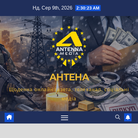
Перейти
Нд. Сер 9th, 2026
2:30:24 AM
до
вмісту
АНТЕНА
Щоденна онлайн газета, телеканал, соціальні
медіа