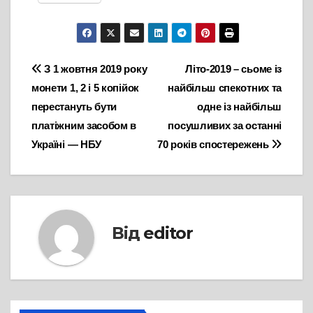
Навігація
З 1 жовтня 2019 року
Літо-2019 – сьоме із
монети 1, 2 і 5 копійок
найбільш спекотних та
записів
перестануть бути
одне із найбільш
платіжним засобом в
посушливих за останні
Україні — НБУ
70 років спостережень
Від
editor