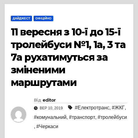
ДАЙДЖЕСТ
ОФІЦІЙНО
11 вересня з 10-ї до 15-ї
тролейбуси №1, 1а, 3 та
7а рухатимуться за
зміненими
маршрутами
Від
editor
#Електротранс
,
#ЖКГ
,
ВЕР 10, 2019
#комунальний
,
#транспорт
,
#тролейбуси
,
#Черкаси