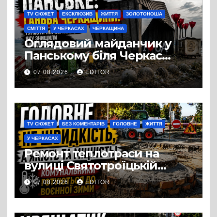
TV СЮЖЕТ
ЕКСКЛЮЗИВ
ЖИТТЯ
ЗОЛОТОНОША
СМІТТЯ
У ЧЕРКАСАХ
ЧЕРКАЩИНА
Оглядовий майданчик у
Панському біля Черкас
перетворився на занедбане
07.08.2026
EDITOR
сміттєзвалище
TV СЮЖЕТ
БЕЗ КОМЕНТАРІВ
ГОЛОВНЕ
ЖИТТЯ
У ЧЕРКАСАХ
Ремонт теплотраси на
вулиці Святотроїцькій
затягнувся порівняно із
07.08.2026
EDITOR
запланованими термінами.
Вулицю досі не відкрили
для руху