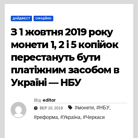
ДАЙДЖЕСТ
ОФІЦІЙНО
З 1 жовтня 2019 року
монети 1, 2 і 5 копійок
перестануть бути
платіжним засобом в
Україні — НБУ
Від
editor
#монети
,
#НБУ
,
ВЕР 10, 2019
#реформа
,
#Україна
,
#Черкаси