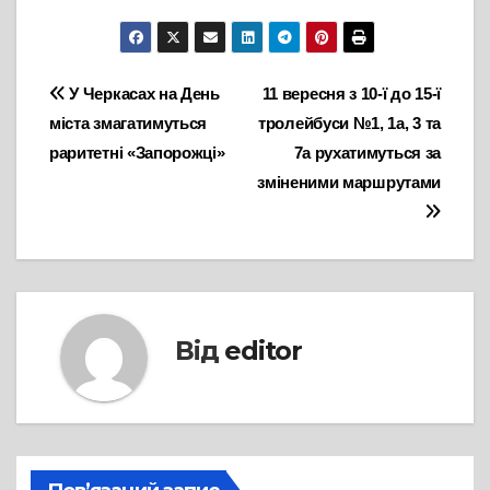
Навігація
У Черкасах на День
11 вересня з 10-ї до 15-ї
міста змагатимуться
тролейбуси №1, 1а, 3 та
записів
раритетні «Запорожці»
7а рухатимуться за
зміненими маршрутами
Від
editor