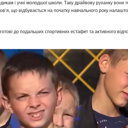
кам і учні молодшої школи. Таку драйвову руханку вони теж
ров’я, що відбувається на початку навчального року налашто
готові до подальших спортивних естафет та активного відпо