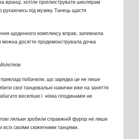
ка вранці, хотіли проілюструвати школярам
но рухаючись під музику. Танець щастя
ршення щоденного комплексу вправ, запевнила
ого можна досягти продемонструвала дочка
 Молотков
у прикладі побачили, що зарядка це не лише
либити свої танцювальні навички вже на заняття
набагато веселіше і ніяка гіподинамія не
стові ляльки зробили справжній фурор не лише
или всіх своїми сюжетними танцями.