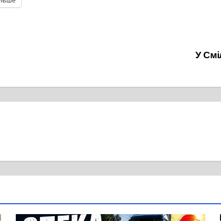
ільше
У Смі