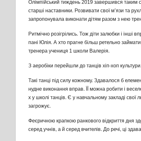
Олімпійський тиждень 2019 завершився таким с
старші наставники. Розвивати свої м’язи та рухл
запропонувала виконати дітям разом з нею трен
Ритмічно розігрілись. Тож діти залюбки і інші
пані Юлія. А хто прагне більш ретельно займат
тренера учениця 1 школи Валерія.
З аеробіки перейшли до танців хіп-хоп культур
Такі танці під силу кожному. Здавалося б елем
нудне виконання вправ. ЇЇ можна робити і весел
х у школі танців. Є у навчальному закладі свої 
загрожує.
Феєричною крапкою ранкового відкриття дня здо
серед учнів, а й серед вчителів. До речі, ці зд