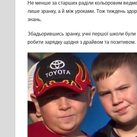
Не менше за старших раділи кольоровим ведмеди
лише зранку, а й між уроками. Тож тиждень здо
знань.
Збадьорившись зранку, учні першої школи були 
робити зарядку щодня з драйвом та позитивом.