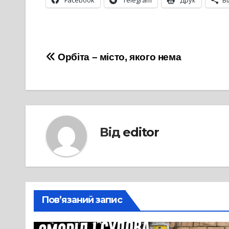
Facebook
Telegram
Друк
Б
Навігація
Орбіта – місто, якого нема
записів
Від
editor
Пов’язаний запис