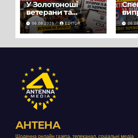
У Золотоноші
Спек
ветерани та
вип
місцеві жителі
міц
06.08.2026
EDITOR
06.0
вийшли на
люд
протест до стін
Чер
підприємства ТОВ
«Омега Три», що
займається
виробництвом
м’яса птиці
АНТЕНА
Щоденна онлайн газета, телеканал, соціальні медіа