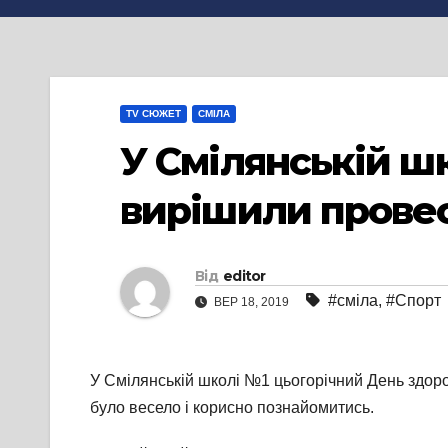
TV СЮЖЕТ
СМІЛА
У Смілянській ш
вирішили провес
Від
editor
#сміла
,
#Спорт
ВЕР 18, 2019
У Смілянській школі №1 цьогорічний День здоро
було весело і корисно познайомитись.