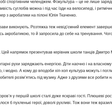
обі спортивним челенджем. Фізкультура – це не лише заряд
ивість суглобів можна і під час їзди на велосипеді, і ритміч
ер з акробатики на пілоні Юлія Ткаченко.
 вправи виконують. Розтяжка теж невід’ємний елемент заве
ись акробатикою, то й запросила до себе на тренування. Ч
и. Цей напрямок презентував керівник школи танців Дмитро
ентарні рухи заряджають енергією. Діти наочно і на власном
о, і модно. А кому до вподоби хіп-хоп культура можуть і пог
любителі розім’ятись під музику. Адже з друзями все робити 
ров’я у першій школі сталі дуже яскраві гості. Плюшеві ро
авалося б пухленькі герої, доволі рухливі. Тож вони теж враз