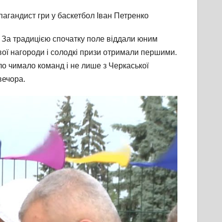
пагандист гри у баскетбол Іван Петренко
. За традицією спочатку поле віддали юним
вої нагороди і солодкі призи отримали першими.
ло чимало команд і не лише з Черкаської
вечора.