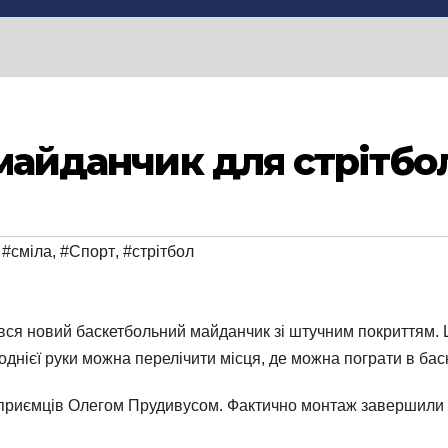
 майданчик для стрітбо
,
#сміла
,
#Спорт
,
#стрітбол
ився новий баскетбольний майданчик зі штучним покриттям.
 однієї руки можна перелічити місця, де можна пограти в бас
приємців Олегом Прудивусом. Фактично монтаж завершили н