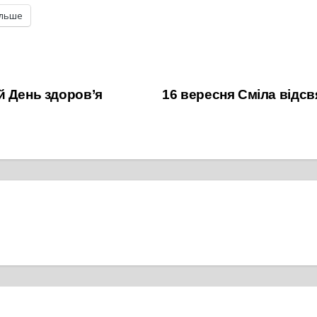
ільше
й День здоров’я
16 вересня Сміла відс