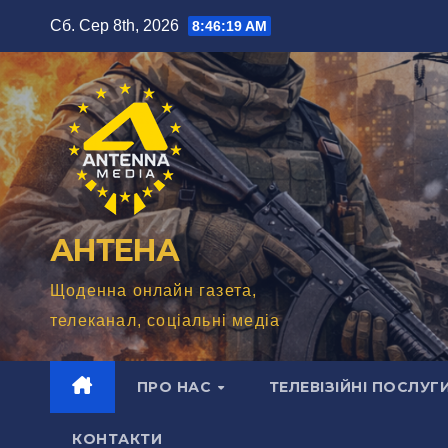
Перейти
Сб. Сер 8th, 2026
8:46:21 AM
до
вмісту
АНТЕНА
Щоденна онлайн газета,
телеканал, соціальні медіа
ПРО НАС
ТЕЛЕВІЗІЙНІ ПОСЛУГ
КОНТАКТИ