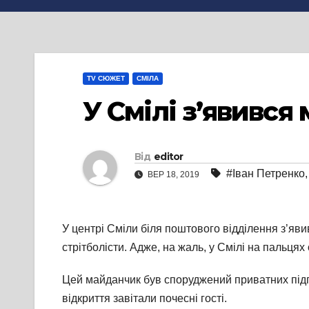
TV СЮЖЕТ
СМІЛА
У Смілі з’явився
Від
editor
#Іван Петренко
ВЕР 18, 2019
У центрі Сміли біля поштового відділення з’яв
стрітболісти. Адже, на жаль, у Смілі на пальцях
Цей майданчик був споруджений приватних під
відкриття завітали почесні гості.