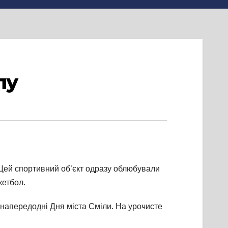
лу
 Цей спортивний об’єкт одразу облюбували
кетбол.
апередодні Дня міста Сміли. На урочисте