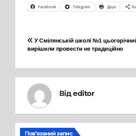
Facebook
Telegram
Друк
Б
Навігація
У Смілянській школі №1 цьогорічни
вирішили провести не традиційно
записів
Від
editor
Пов’язаний запис