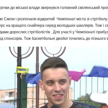
трічки до міської влади звернувся головний смілянський про
і Сміли і розпочали відкритий Чемпіонат міста зі стрітболу
нкурс на кращого снайпера серед молодших школярів. Тож і с
ами дорослих стрітболістів . Для участі у Чемпіонаті прибу
ід спонсорів. Тож баскетбольні двобої точились до пізнього 