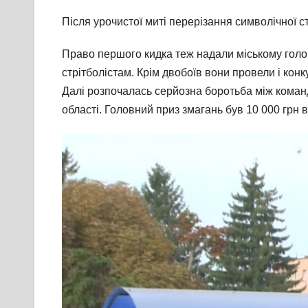
Після урочистої миті перерізання символічної с
Право першого кидка теж надали міському голов
стрітболістам. Крім двобоїв вони провели і ко
Далі розпочалась серйозна боротьба між команд
області. Головний приз змагань був 10 000 грн в