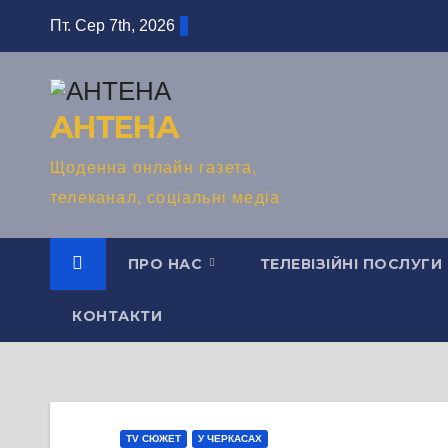
Перейти
Пт. Сер 7th, 2026
до
вмісту
АНТЕНА
Щоденна онлайн газета,
телеканал, соціальні медіа
ПРО НАС
ТЕЛЕВІЗІЙНІ ПОСЛУГИ
КОНТАКТИ
TV СЮЖЕТ
У ЧЕРКАСАХ