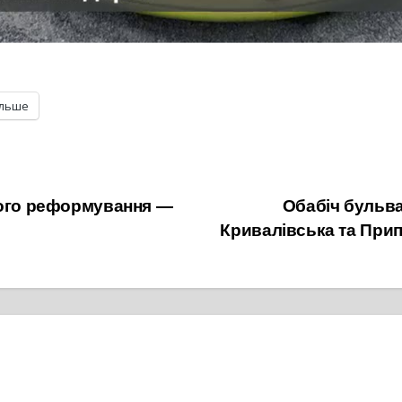
ільше
ного реформування —
Обабіч бульва
Кривалівська та При