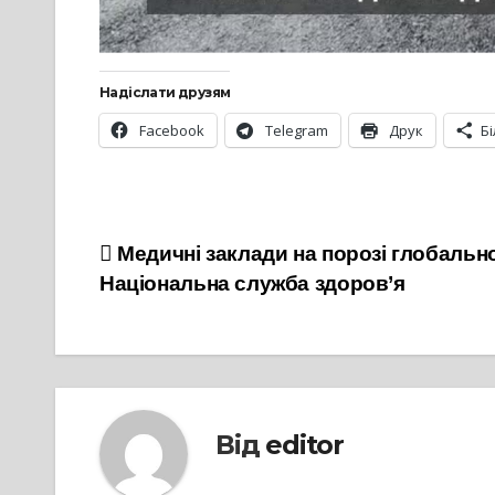
Надіслати друзям
Facebook
Telegram
Друк
Б
Навігація
Медичні заклади на порозі глобаль
Національна служба здоров’я
записів
Від
editor