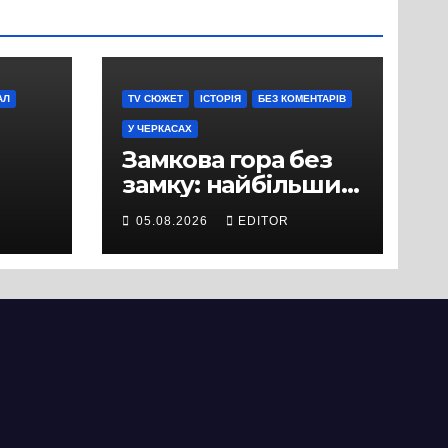
АЛ
TV СЮЖЕТ
ІСТОРІЯ
БЕЗ КОМЕНТАРІВ
У ЧЕРКАСАХ
Замкова гора без
замку: найбільший
історичний міф
05.08.2026
EDITOR
Черкас
ли
вряд
ати