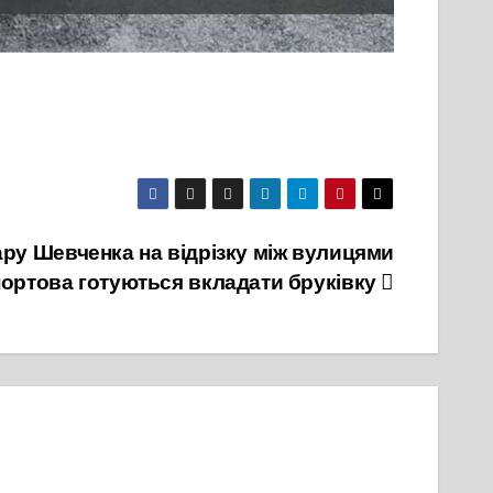
ру Шевченка на відрізку між вулицями
портова готуються вкладати бруківку