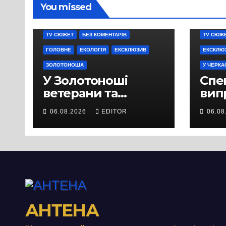
You missed
TV СЮЖЕТ
БЕЗ КОМЕНТАРІВ
TV СЮЖ
ГОЛОВНЕ
ЕКОЛОГІЯ
ЕКСКЛЮЗИВ
ЕКСКЛЮ
ЗОЛОТОНОША
У ЧЕРКА
У Золотоноші
Спек
ветерани та
вип
місцеві жителі
міц
06.08.2026
EDITOR
06.08
вийшли на
люд
протест до стін
Чер
підприємства ТОВ
«Омега Три», що
займається
виробництвом
м’яса птиці
АНТЕНА