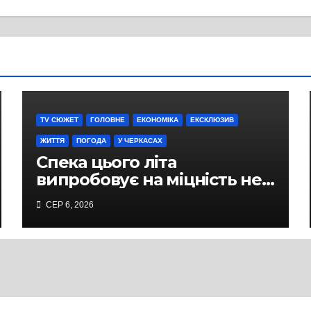
TV СЮЖЕТ
ГОЛОВНЕ
ЕКОНОМІКА
ЕКСКЛЮЗИВ
ЖИТТЯ
ПОГОДА
У ЧЕРКАСАХ
Спека цього літа
випробовує на міцність не
лише людей, а й дороги
СЕР 6, 2026
Черкас