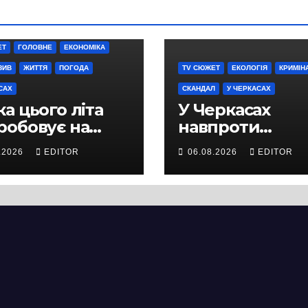
ЕТ
ГОЛОВНЕ
ЕКОНОМІКА
ЗИВ
ЖИТТЯ
ПОГОДА
TV СЮЖЕТ
ЕКОЛОГІЯ
КРИМІН
САХ
СКАНДАЛ
У ЧЕРКАСАХ
а цього літа
У Черкасах
робовує на
навпроти
ність не лише
будівництва
.2026
EDITOR
06.08.2026
EDITOR
ей, а й дороги
нового
кас
супермаркету
VARUS на
проспекті
Перемоги всох
дерева. І це на
чи можна назв
випадковістю