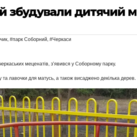
ий збудували дитячий 
чик
,
#парк Соборний
,
#Черкаси
еркаських меценатів, з’явився у Соборному парку.
ку та лавочки для матусь, а також висаджено декілька дерев.