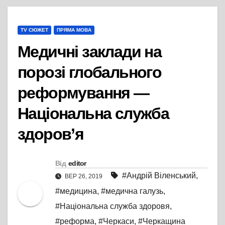
TV СЮЖЕТ
ПРЯМА МОВА
Медичні заклади на
порозі глобального
реформування —
Національна служба
здоров’я
Від
editor
#Андрій Віленський
,
ВЕР 26, 2019
#медицина
,
#медична галузь
,
#Національна служба здоровя
,
#реформа
,
#Черкаси
,
#Черкащина