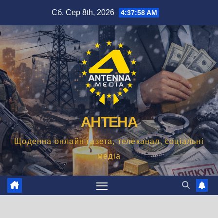
Перейти
Сб. Сер 8th, 2026
4:37:58 AM
до
вмісту
АНТЕНА
Щоденна онлайн газета, телеканал, соціальні
медіа