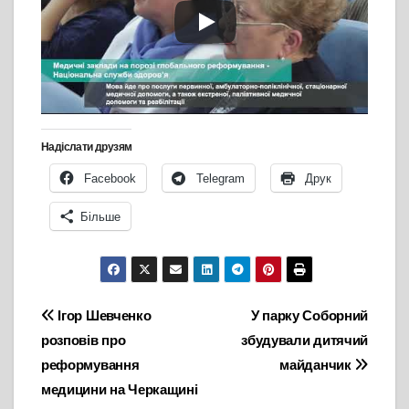
Надіслати друзям
Facebook
Telegram
Друк
Більше
Навігація
Ігор Шевченко
У парку Соборний
розповів про
збудували дитячий
записів
реформування
майданчик
медицини на Черкащині