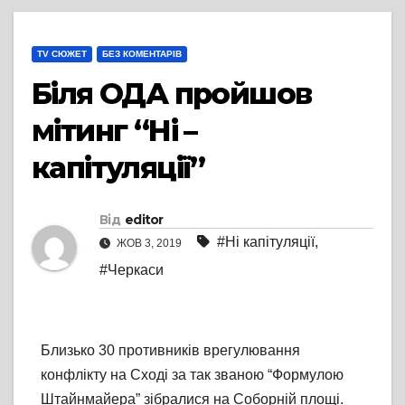
TV СЮЖЕТ
БЕЗ КОМЕНТАРІВ
Біля ОДА пройшов
мітинг “Ні –
капітуляції”
Від
editor
#Ні капітуляції
,
ЖОВ 3, 2019
#Черкаси
Близько 30 противників врегулювання
конфлікту на Сході за так званою “Формулою
Штайнмайера” зібралися на Соборній площі.