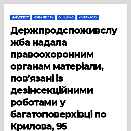
ДАЙДЖЕСТ
НОВА ЯКІСТЬ
ОФІЦІЙНО
У ЧЕРКАСАХ
Держпродспоживслу
жба надала
правоохоронним
органам матеріали,
пов’язані із
дезінсекційними
роботами у
багатоповерхівці по
Крилова, 95