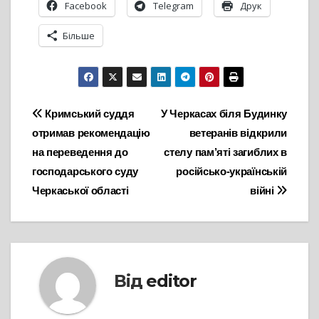
Facebook
Telegram
Друк
Більше
Навігація
Кримський суддя
У Черкасах біля Будинку
отримав рекомендацію
ветеранів відкрили
записів
на переведення до
стелу пам’яті загиблих в
господарського суду
російсько-українській
Черкаської області
війні
Від
editor