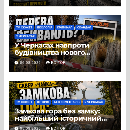
Черкас
TV СЮЖЕТ
ЕКОЛОГІЯ
КРИМІНАЛ
СКАНДАЛ
У ЧЕРКАСАХ
У Черкасах навпроти
будівництва нового
супермаркету VARUS на
06.08.2026
EDITOR
проспекті Перемоги всохли
дерева. І це навряд чи
можна назвати
випадковістю
TV СЮЖЕТ
ІСТОРІЯ
БЕЗ КОМЕНТАРІВ
У ЧЕРКАСАХ
Замкова гора без замку:
найбільший історичний
міф Черкас
05.08.2026
EDITOR