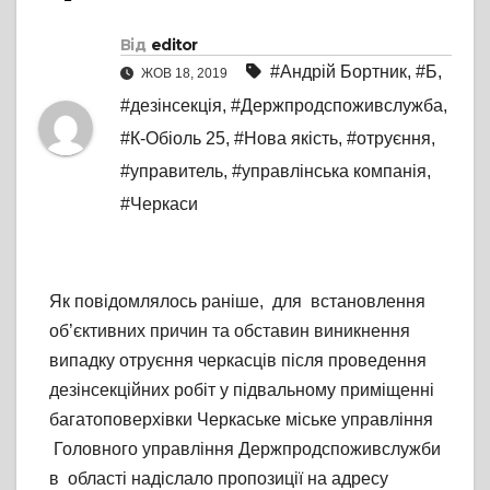
Від
editor
#Андрій Бортник
,
#Б
,
ЖОВ 18, 2019
#дезінсекція
,
#Держпродспоживслужба
,
#К-Обіоль 25
,
#Нова якість
,
#отруєння
,
#управитель
,
#управлінська компанія
,
#Черкаси
Як повідомлялось раніше, для встановлення
об’єктивних причин та обставин виникнення
випадку отруєння черкасців після проведення
дезінсекційних робіт у підвальному приміщенні
багатоповерхівки Черкаське міське управління
Головного управління Держпродспоживслужби
в області надіслало пропозиції на адресу