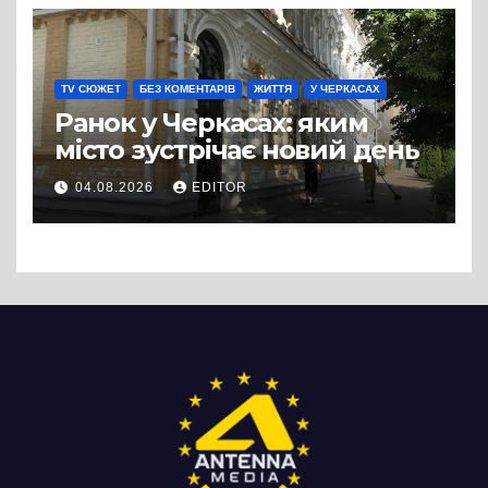
TV СЮЖЕТ
БЕЗ КОМЕНТАРІВ
ЖИТТЯ
У ЧЕРКАСАХ
Ранок у Черкасах: яким
місто зустрічає новий день
04.08.2026
EDITOR