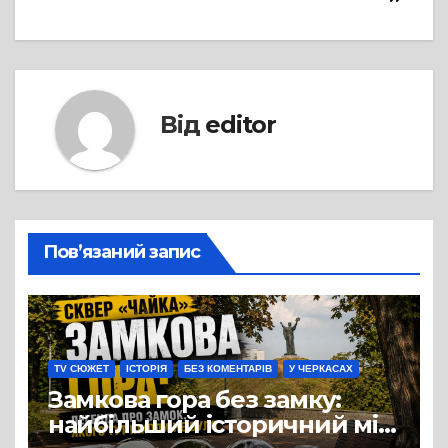
Від
editor
Пов’язаний запис
TV СЮЖЕТ
ІСТОРІЯ
БЕЗ КОМЕНТАРІВ
У ЧЕРКАСАХ
Замкова гора без замку:
найбільший історичний міф