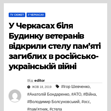
TV СЮЖЕТ
У ЧЕРКАСАХ
У Черкасах біля
Будинку ветеранів
відкрили стелу пам’яті
загиблих в російсько-
українській війні
Від
editor
#Ігор Шевченко
,
ЖОВ 18, 2019
#Анатолій Бондаренко
,
#АТО
,
#Війна
,
#Володимир Болсуновський
,
#осс
,
#пам'ятник
,
#стела