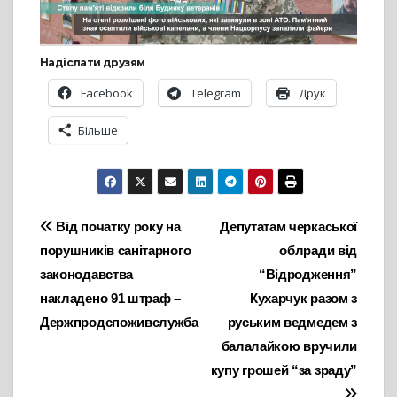
Надіслати друзям
Facebook
Telegram
Друк
Більше
Навігація
Від початку року на
Депутатам черкаської
порушників санітарного
облради від
записів
законодавства
“Відродження”
накладено 91 штраф –
Кухарчук разом з
Держпродспоживслужба
руським ведмедем з
балалайкою вручили
купу грошей “за зраду”