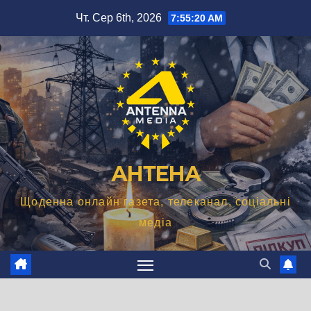
Перейти
Чт. Сер 6th, 2026
7:55:21 AM
до
вмісту
АНТЕНА
Щоденна онлайн газета, телеканал, соціальні
медіа