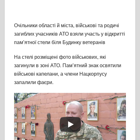
Очільники області й міста, військові та родичі
загиблих учасників АТО взяли участь у відкритті
пам’ятної стели біля Будинку ветеранів
На стелі розміщені фото військових, які
загинули в зоні АТО. Пам’ятний знак освятили
військові капелани, а члени Нацкорпусу
запалили фаєри.