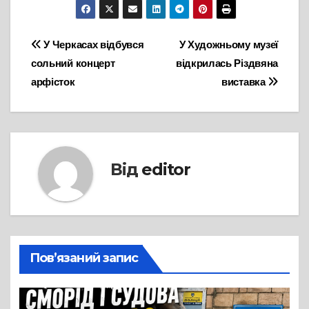
Навігація
У Черкасах відбувся
У Художньому музеї
сольний концерт
відкрилась Різдвяна
записів
арфісток
виставка
Від
editor
Пов’язаний запис