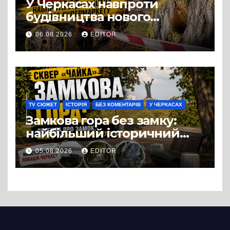
У Черкасах навпроти
будівництва нового
супермаркету VARUS на
06.08.2026
EDITOR
проспекті Перемоги всохли
дерева. І це навряд чи
можна назвати
випадковістю
TV СЮЖЕТ
ІСТОРІЯ
БЕЗ КОМЕНТАРІВ
У ЧЕРКАСАХ
Замкова гора без замку:
найбільший історичний
міф Черкас
05.08.2026
EDITOR