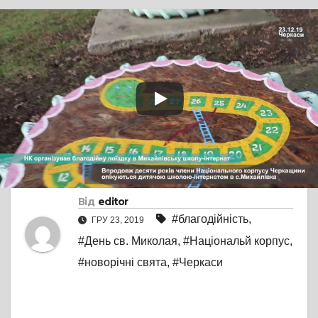
TV СЮЖЕТ
БЕЗ КОМЕНТАРІВ
Активісти Нацкорпусу
Черкащини відвідали
школу-інтернат із
благодійним візитом
Від
editor
#благодійність
,
ГРУ 23, 2019
#День св. Миколая
,
#Національй корпус
,
#новорічні свята
,
#Черкаси