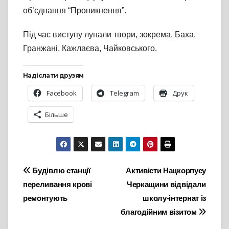
об’єднання “Проникнення”.
Під час виступу лунали твори, зокрема, Баха,
Гранжані, Кажлаєва, Чайковського.
Надіслати друзям
Facebook
Telegram
Друк
Більше
Навігація
Будівлю станції
Активісти Нацкорпусу
переливання крові
Черкащини відвідали
записів
ремонтують
школу-інтернат із
благодійним візитом