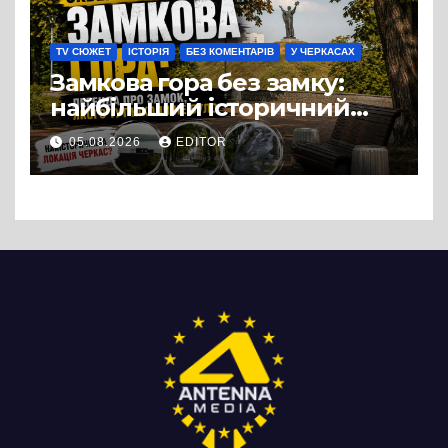
випадковістю
TV СЮЖЕТ
ІСТОРІЯ
БЕЗ КОМЕНТАРІВ
У ЧЕРКАСАХ
Замкова гора без замку:
найбільший історичний
міф Черкас
05.08.2026
EDITOR