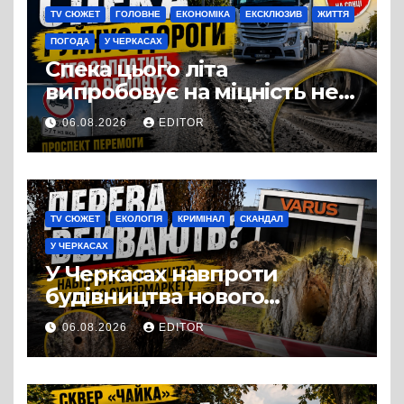
TV СЮЖЕТ
ГОЛОВНЕ
ЕКОНОМІКА
ЕКСКЛЮЗИВ
ЖИТТЯ
ПОГОДА
У ЧЕРКАСАХ
Спека цього літа
випробовує на міцність не
лише людей, а й дороги
06.08.2026
EDITOR
Черкас
TV СЮЖЕТ
ЕКОЛОГІЯ
КРИМІНАЛ
СКАНДАЛ
У ЧЕРКАСАХ
У Черкасах навпроти
будівництва нового
супермаркету VARUS на
06.08.2026
EDITOR
проспекті Перемоги всохли
дерева. І це навряд чи
можна назвати