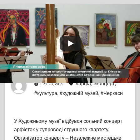
TV СЮЖЕТ
БЕЗ КОМЕНТАРІВ
У Черкасах відбувся
сольний концерт
арфісток
Від
editor
#арфа
,
#концерт
,
ГРУ 23, 2019
#культура
,
#художній музей
,
#Черкаси
У Художньому музеї відбувся сольний концерт
арфісток у супроводі струнного квартету.
Організатор концерту – Незалежне мистецьке