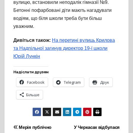
вулицю, встановили неподалік гімназії №9.
Бетонні пофарбовані діти мають нагадувати
водіям, що біля школи треба бути більш
уважним.
Дивіться також:
На перетині вулиць Крилова
та Надпільної загинув директор 19-ї школи
Юрій Лункін
Надіслати друзям
Facebook
Telegram
Друк
Більше
Навігація
Мерія публічно
У Черкасах відбулася