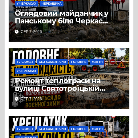
У ЧЕРКАСАХ
ЧЕРКАЩИНА
Оглядовий майданчик у
Панському біля Черкас
перетворився на занедбане
СЕР 7, 2026
сміттєзвалище
TV СЮЖЕТ
БЕЗ КОМЕНТАРІВ
ГОЛОВНЕ
ЖИТТЯ
У ЧЕРКАСАХ
Ремонт теплотраси на
вулиці Святотроїцькій
затягнувся порівняно із
СЕР 7, 2026
запланованими термінами.
Вулицю досі не відкрили
для руху
TV СЮЖЕТ
БЕЗ КОМЕНТАРІВ
ГОЛОВНЕ
ЖИТТЯ