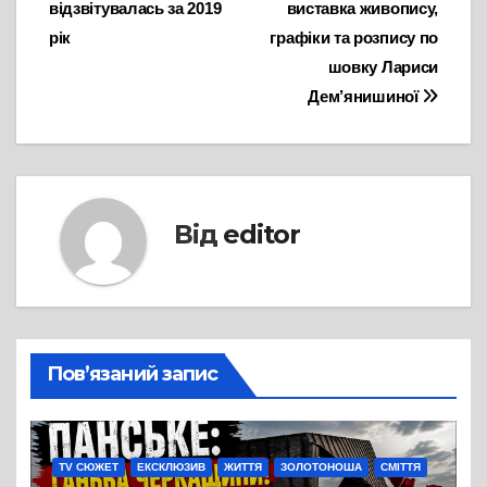
відзвітувалась за 2019
виставка живопису,
записів
рік
графіки та розпису по
шовку Лариси
Дем’янишиної
Від
editor
Пов’язаний запис
TV СЮЖЕТ
ЕКСКЛЮЗИВ
ЖИТТЯ
ЗОЛОТОНОША
СМІТТЯ