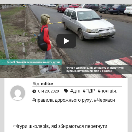
TV СЮЖЕТ
БЕЗ КОМЕНТАРІВ
Неподалік гімназії №9
встановили макети
дітей з метою
попередження ДТП
Від
editor
#дтп
,
#ПДР
,
#поліція
,
СІЧ 20, 2020
#правила дорожнього руху
,
#Черкаси
Фігури школярів, які збираються перетнути