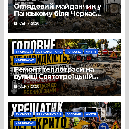
Оглядовий майданчик у
Панському біля Черкас
перетворився на занедбане
СЕР 7, 2026
сміттєзвалище
TV СЮЖЕТ
БЕЗ КОМЕНТАРІВ
ГОЛОВНЕ
ЖИТТЯ
У ЧЕРКАСАХ
Ремонт теплотраси на
вулиці Святотроїцькій
затягнувся порівняно із
СЕР 7, 2026
запланованими термінами.
Вулицю досі не відкрили
для руху
TV СЮЖЕТ
БЕЗ КОМЕНТАРІВ
ГОЛОВНЕ
ЖИТТЯ
У ЧЕРКАСАХ