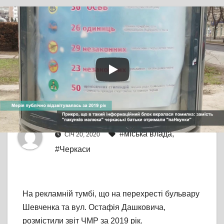
TV СЮЖЕТ
БЕЗ КОМЕНТАРІВ
Мерія публічно
відзвітувалась за 2019
рік
Від
editor
#міська влада
,
СІЧ 20, 2020
#Черкаси
На рекламній тумбі, що на перехресті бульвару
Шевченка та вул. Остафія Дашковича,
розмістили звіт ЧМР за 2019 рік.