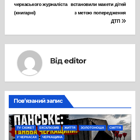
черкаського журналіста
встановили макети дітей
записів
(книгарні)
з метою попередження
ДТП
Від
editor
Пов’язаний запис
TV СЮЖЕТ
ЕКСКЛЮЗИВ
ЖИТТЯ
ЗОЛОТОНОША
СМІТТЯ
У ЧЕРКАСАХ
ЧЕРКАЩИНА