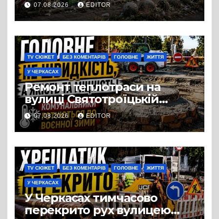
перетворився на занедбане
07.08.2026
EDITOR
сміттєзвалище
TV СЮЖЕТ
БЕЗ КОМЕНТАРІВ
ГОЛОВНЕ
ЖИТТЯ
У ЧЕРКАСАХ
Ремонт теплотраси на
вулиці Святотроїцькій
затягнувся порівняно із
07.08.2026
EDITOR
запланованими термінами.
Вулицю досі не відкрили
для руху
TV СЮЖЕТ
БЕЗ КОМЕНТАРІВ
ГОЛОВНЕ
ЖИТТЯ
У ЧЕРКАСАХ
У Черкасах тимчасово
перекрито рух вулицею