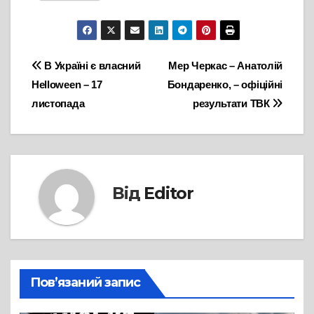
Навігація
В Україні є власний
Мер Черкас – Анатолій
Helloween – 17
Бондаренко, – офіційні
записів
листопада
результати ТВК
Від
Editor
Пов’язаний запис