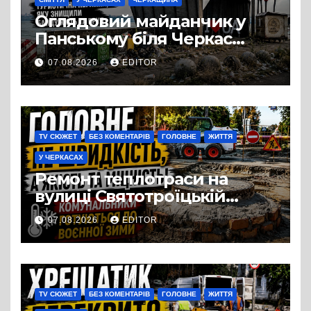
Оглядовий майданчик у
Панському біля Черкас
перетворився на занедбане
07.08.2026
EDITOR
сміттєзвалище
TV СЮЖЕТ
БЕЗ КОМЕНТАРІВ
ГОЛОВНЕ
ЖИТТЯ
У ЧЕРКАСАХ
Ремонт теплотраси на
вулиці Святотроїцькій
затягнувся порівняно із
07.08.2026
EDITOR
запланованими термінами.
Вулицю досі не відкрили
для руху
TV СЮЖЕТ
БЕЗ КОМЕНТАРІВ
ГОЛОВНЕ
ЖИТТЯ