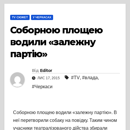
TV СЮЖЕТ
У ЧЕРКАСАХ
Соборною площею
водили «залежну
партію»
Від
Editor
#TV
,
#влада
,
ЛИС 17, 2015
#Черкаси
Соборною площею водили «залежну партію». В
неї перетворили собаку на повідку. Таким чином
учасники театралізованого дійства збирали