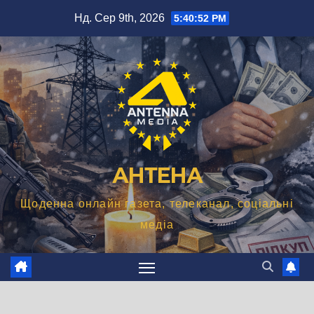
Перейти
Нд. Сер 9th, 2026
5:40:54 PM
до
вмісту
АНТЕНА
Щоденна онлайн газета, телеканал, соціальні
медіа