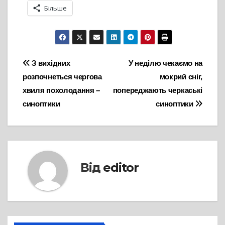
Більше
Навігація
З вихідних
У неділю чекаємо на
розпочнеться чергова
мокрий сніг,
записів
хвиля похолодання –
попереджають черкаські
синоптики
синоптики
Від
editor