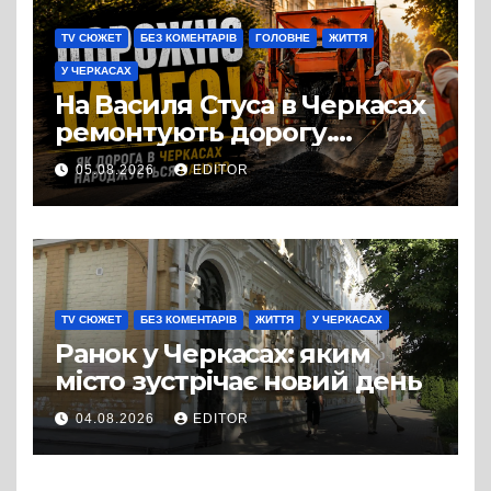
TV СЮЖЕТ
БЕЗ КОМЕНТАРІВ
ГОЛОВНЕ
ЖИТТЯ
У ЧЕРКАСАХ
На Василя Стуса в Черкасах
ремонтують дорогу.
Роботи ведуться на ділянці
05.08.2026
EDITOR
від провулка Івана Сірка до
вулиці Надпільної
TV СЮЖЕТ
БЕЗ КОМЕНТАРІВ
ЖИТТЯ
У ЧЕРКАСАХ
Ранок у Черкасах: яким
місто зустрічає новий день
04.08.2026
EDITOR