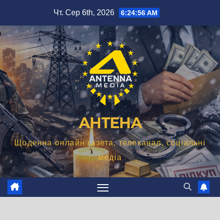
Перейти
Чт. Сер 6th, 2026
6:24:57 AM
до
вмісту
АНТЕНА
Щоденна онлайн газета, телеканал, соціальні
медіа