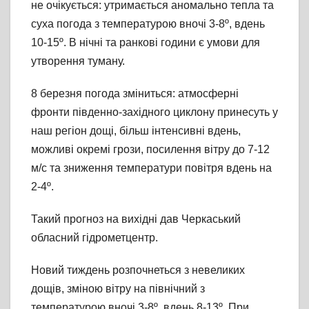
не очікується: утримається аномально тепла та
суха погода з температурою вночі 3-8º, вдень
10-15º. В нічні та ранкові години є умови для
утворення туману.
8 березня погода зміниться: атмосферні
фронти південно-західного циклону принесуть у
наш регіон дощі, більш інтенсивні вдень,
можливі окремі грози, посилення вітру до 7-12
м/с та зниження температури повітря вдень на
2-4º.
Такий прогноз на вихідні дав Черкаський
обласний гідрометцентр.
Новий тиждень розпочнеться з невеликих
дощів, зміною вітру на північний з
температурою вночі 3-8º, вдень 8-13º. При