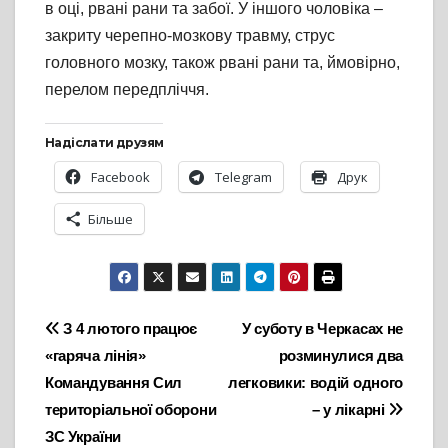
в оці, рвані рани та забої. У іншого чоловіка –
закриту черепно-мозкову травму, струс
головного мозку, також рвані рани та, ймовірно,
перелом передпліччя.
Надіслати друзям
Facebook
Telegram
Друк
Більше
Навігація
З 4 лютого працює
У суботу в Черкасах не
«гаряча лінія»
розминулися два
записів
Командування Сил
легковики: водій одного
територіальної оборони
– у лікарні
ЗС України