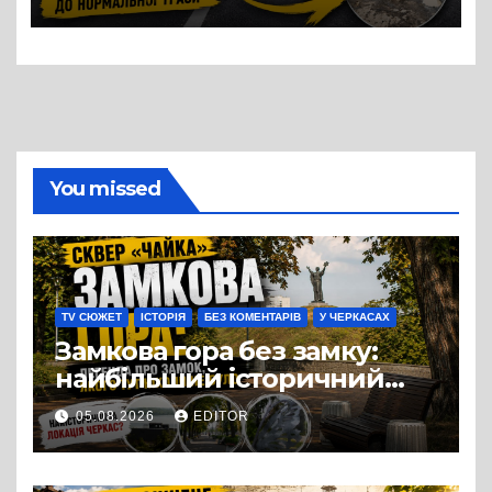
в області
You missed
TV СЮЖЕТ
ІСТОРІЯ
БЕЗ КОМЕНТАРІВ
У ЧЕРКАСАХ
Замкова гора без замку:
найбільший історичний
міф Черкас
05.08.2026
EDITOR