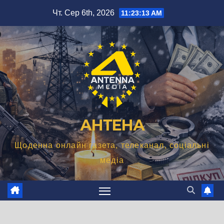
Перейти
Чт. Сер 6th, 2026
11:23:14 AM
до
вмісту
АНТЕНА
Щоденна онлайн газета, телеканал, соціальні
медіа