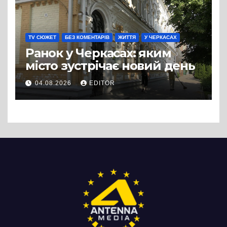
TV СЮЖЕТ
БЕЗ КОМЕНТАРІВ
ЖИТТЯ
У ЧЕРКАСАХ
Ранок у Черкасах: яким
місто зустрічає новий день
04.08.2026
EDITOR