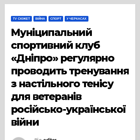
TV СЮЖЕТ
ВІЙНА
СПОРТ
У ЧЕРКАСАХ
Муніципальний
спортивний клуб
«Дніпро» регулярно
проводить тренування
з настільного тенісу
для ветеранів
російсько-української
війни