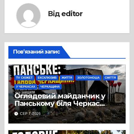
Від
editor
Пов’язаний запис
TV СЮЖЕТ
ЕКСКЛЮЗИВ
ЖИТТЯ
ЗОЛОТОНОША
СМІТТЯ
У ЧЕРКАСАХ
ЧЕРКАЩИНА
Оглядовий майданчик у
Панському біля Черкас
перетворився на занедбане
СЕР 7, 2026
сміттєзвалище