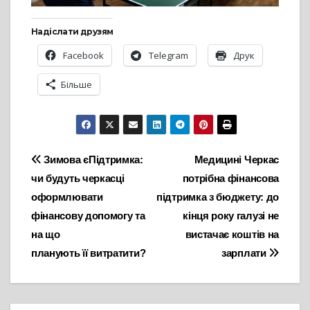
Надіслати друзям
Facebook
Telegram
Друк
Більше
Навігація
Зимова єПідтримка:
Медицині Черкас
чи будуть черкасці
потрібна фінансова
записів
оформлювати
підтримка з бюджету: до
фінансову допомогу та
кінця року галузі не
на що
вистачає коштів на
планують її витратити?
зарплати