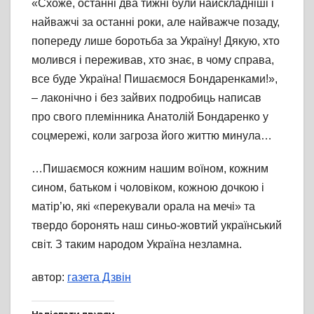
«Схоже, останні два тижні були найскладніші і
найважчі за останні роки, але найважче позаду,
попереду лише боротьба за Україну! Дякую, хто
молився і переживав, хто знає, в чому справа,
все буде Україна! Пишаємося Бондаренками!»,
– лаконічно і без зайвих подробиць написав
про свого племінника Анатолій Бондаренко у
соцмережі, коли загроза його життю минула…
…Пишаємося кожним нашим воїном, кожним
сином, батьком і чоловіком, кожною дочкою і
матір’ю, які «перекували орала на мечі» та
твердо боронять наш синьо-жовтий український
світ. З таким народом Україна незламна.
автор:
газета Дзвін