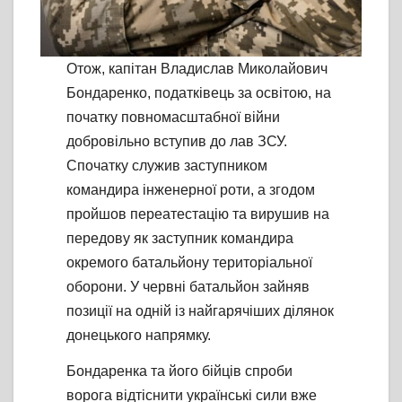
Отож, капітан Владислав Миколайович
Бондаренко, податківець за освітою, на
початку повномасштабної війни
добровільно вступив до лав ЗСУ.
Спочатку служив заступником
командира інженерної роти, а згодом
пройшов переатестацію та вирушив на
передову як заступник командира
окремого батальйону територіальної
оборони. У червні батальйон зайняв
позиції на одній із найгарячіших ділянок
донецького напрямку.
Бондаренка та його бійців спроби
ворога відтіснити українські сили вже