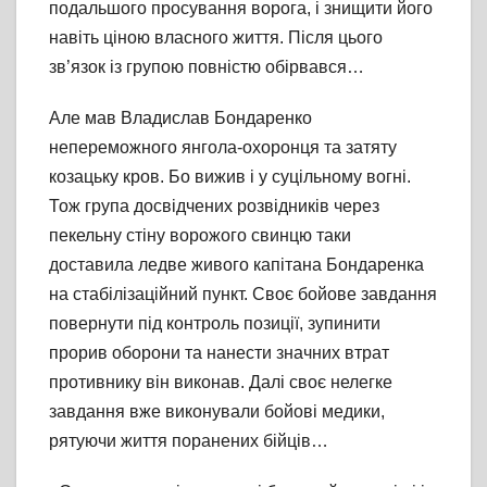
подальшого просування ворога, і знищити його
навіть ціною власного життя. Після цього
зв’язок із групою повністю обірвався…
Але мав Владислав Бондаренко
непереможного янгола-охоронця та затяту
козацьку кров. Бо вижив і у суцільному вогні.
Тож група досвідчених розвідників через
пекельну стіну ворожого свинцю таки
доставила ледве живого капітана Бондаренка
на стабілізаційний пункт. Своє бойове завдання
повернути під контроль позиції, зупинити
прорив оборони та нанести значних втрат
противнику він виконав. Далі своє нелегке
завдання вже виконували бойові медики,
рятуючи життя поранених бійців…