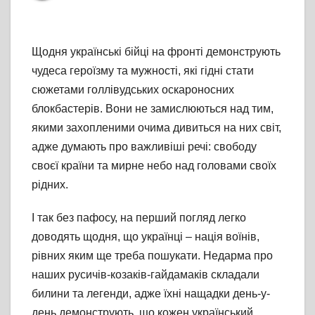
Щодня українські бійці на фронті демонструють
чудеса героїзму та мужності, які гідні стати
сюжетами голлівудських оскароносних
блокбастерів. Вони не замислюються над тим,
якими захопленими очима дивиться на них світ,
адже думають про важливіші речі: свободу
своєї країни та мирне небо над головами своїх
рідних.
І так без пафосу, на перший погляд легко
доводять щодня, що українці – нація воїнів,
рівних яким ще треба пошукати. Недарма про
наших русичів-козаків-гайдамаків складали
билини та легенди, адже їхні нащадки день-у-
день демонструють, що кожен український