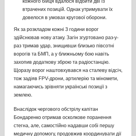
кожного бійця вдалося відбити дві із
втрачених позицій. Однак утримувати їх
довелося в умовах кругової оборони.
Як за розкладом кожні 3 години ворог
здійснював нову атаку. Загін згуртовано раз-у-
раз тримав удар, знищивши близько півсотні
ворогів та БМП, а у ближньому бою навіть
захопив додаткову зброю та радіостанцію.
Щоразу ворог наштовхувався на сталеву відсіч,
тож задіяв FPV-дрони, артилерію та міномети,
намагаючись зрівняти українські позиції з
землею.
Внаслідок чергового обстрілу капітан
Бондаренко отримав осколкове поранення
стегна, але, самостійно надавши собі першу
медичну допомогу, продовжив координувати дії