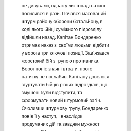
не дивували, однак у листопаді натиск
посилився в рази. Почався масований
штурм району оборони батальйону, в
ході якого бійці суміжного підрозділу
відійшли назад. Капітан Бондаренко
отримав наказ зі своїми людьми відбити
у ворога три ключові позиції. Зав’язався
жорстокий бій з групою противника.
Ворог поніс значні втрати, проте
натиску не послабив. Капітану довелося
згуртувати бійців різних підрозділів, що
змушені були відступити, та
сформувати новий штурмовий загін.
Очоливши штурмову групу, Бондаренко
повів її у наступ, і внаслідок
продуманих дій та завдяки мужності