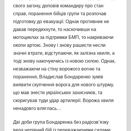
свого загону, доповів командиру про стан
справ, поранення бійців групи та розпочав
підготовку до евакуації. Однак противник не
давав передихнути, то наскочивши на
мотоциклах за підтримки БМП, то накриваючи
окопи артою. Знову і знову рашисти несли
значні втрати, відступаючи, як залізна хвиля, а
тоді знову накочуючись із новою силою. Однак,
незважаючи на стіну ворожого вогню та
поранення, Владислав Бондаренко зумів
виявити скупчення ворога для нового штурму,
що мав знести українських захисників, та
скоригував туди удар артилерії. Ворожа хвиля
ненадовго вляглась…
Дві доби група Бондаренка без радіозв’язку
вела нерівний бій із переважаючими силами