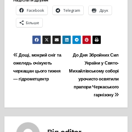
Надіслати друзям
Facebook
Telegram
Друк
Більше
Навігація
Дощі, мокрий сніг та
До Дня Збройних Сил
ожеледь очікують
України у Свято-
записів
черкащан цього тижня
Михайлівському соборі
— гідрометцентр
урочисто освятили
прапори Черкаського
гарнізону