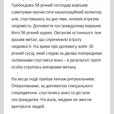
Грибоєдова 58 річний господар вирішив
самотужки прочистити каналізаційний колектор,
але, спустившись на дно ями, чоловік втратив
свідомість. Допомогти постраждалому вирішив
його 56 річний шурин. Організм останнього теж
вразив метан, що спричинило втрату
свідомості. На крики про допомогу, вибіг 30
річний сусід, який слідом за двома попередніми
чоловіками спустився вниз – в результаті третя
особа отруїлась випарами метану.
На місце події прибув екіпаж рятувальників.
Оперативники, за допомогою спеціального
спорядження, спустились вниз та дістали
постраждалих. На жаль, медики не змогли
врятувати людей.