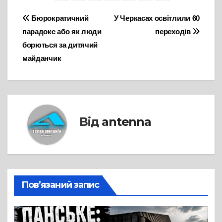
Навігація
Бюрократичний
У Черкасах освітлили 60
парадокс або як люди
переходів
записів
борються за дитячий
майданчик
Від
antenna
Пов’язаний запис