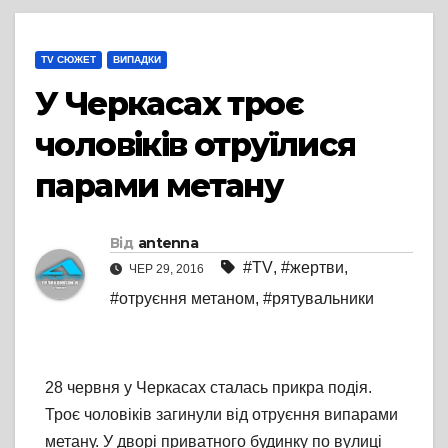
TV СЮЖЕТ
ВИПАДКИ
У Черкасах троє
чоловіків отруїлися
парами метану
Від
antenna
#TV
,
#жертви
,
ЧЕР 29, 2016
#отруєння метаном
,
#рятувальники
28 червня у Черкасах сталась прикра подія.
Троє чоловіків загинули від отруєння випарами
метану. У дворі приватного будинку по вулиці