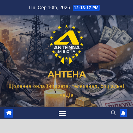
Перейти
Пн. Сер 10th, 2026
12:13:18 PM
до
вмісту
АНТЕНА
Щоденна онлайн газета, телеканал, соціальні
медіа