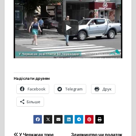
Надіслати друзям
Facebook
Telegram
Друк
Більше
У Черкасах троє
Здирництво чи податок