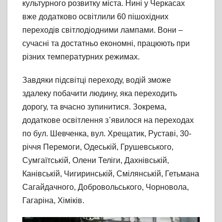
культурного розвитку міста. Нині у Черкасах
вже додатково освітлили 60 пішохідних
переходів світлодіодними лампами. Вони –
сучасні та достатньо економні, працюють при
різних температурних режимах.
Завдяки підсвітці переходу, водій зможе
здалеку побачити людину, яка переходить
дорогу, та вчасно зупинитися. Зокрема,
додаткове освітлення з᾽явилося на переходах
по бул. Шевченка, вул. Хрещатик, Руставі, 30-
річчя Перемоги, Одеській, Грушевського,
Сумгаїтській, Олени Теліги, Дахнівській,
Канівській, Чигиринській, Смілянській, Гетьмана
Сагайдачного, Добровольського, Чорновола,
Гагаріна, Хіміків.