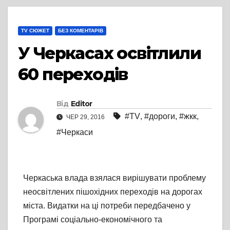
TV СЮЖЕТ
БЕЗ КОМЕНТАРІВ
У Черкасах освітлили
60 переходів
Від
Editor
#TV
,
#дороги
,
#жкк
,
ЧЕР 29, 2016
#Черкаси
Черкаська влада взялася вирішувати проблему
неосвітлених пішохідних переходів на дорогах
міста. Видатки на ці потреби передбачено у
Програмі соціально-економічного та