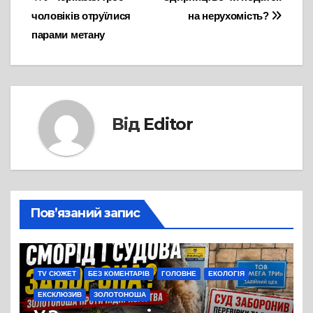
Навігація
чоловіків отруїлися
на нерухомість?
записів
парами метану
Від
Editor
Пов’язаний запис
TV СЮЖЕТ
БЕЗ КОМЕНТАРІВ
ГОЛОВНЕ
ЕКОЛОГІЯ
ЕКСКЛЮЗИВ
ЗОЛОТОНОША