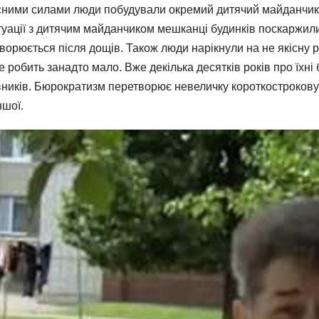
сними силами люди побудували окремий дитячий майданчик, 
туації з дитячим майданчиком мешканці будинків поскаржилис
утворюється після дощів. Також люди нарікнули на не якісну 
е робить занадто мало. Вже декілька десятків років про їхн
ників. Бюрократизм перетворює невеличку короткострокову 
ншої.