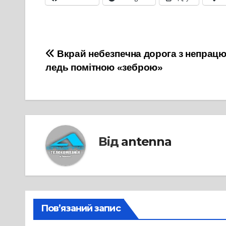
Навігація
Вкрай небезпечна дорога з непрац
ледь помітною «зеброю»
записів
Від
antenna
Пов’язаний запис