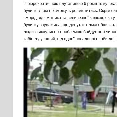
із бюрократичною плутаниною 6 років тому вла
будинків там не зможуть розміститись. Окрім си
сморід від смітника та величезної калюжі, яка 
будинку зауважила, що депутат тільки обіцяє ал
люди стикнулись з проблемою байдужості чинов
кабінету у інший, від одної посадової особи до і