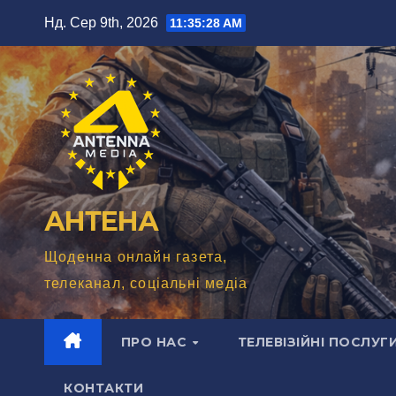
Перейти
Нд. Сер 9th, 2026
11:35:30 AM
до
вмісту
АНТЕНА
Щоденна онлайн газета,
телеканал, соціальні медіа
ПРО НАС
ТЕЛЕВІЗІЙНІ ПОСЛУГ
КОНТАКТИ