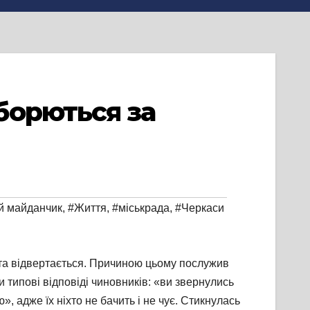
борються за
й майданчик
,
#Життя
,
#міськрада
,
#Черкаси
і та відвертається. Причиною цьому послужив
 типові відповіді чиновників: «ви звернулись
 адже їх ніхто не бачить і не чує. Стикнулась