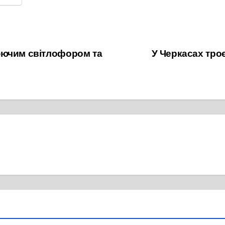
юючим світлофором та
У Черкасах тро