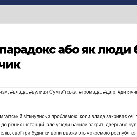
арадокс або як люди 
чик
изм
,
#влада
,
#вулиця Сумгаїтська
,
#громада
,
#двір
,
#дитячи
мгаїтській зіткнулись з проблемою, коли влада закриває оч
 різних інстанцій, але усюди бачили закриті двері або чули
лів, свої три будинки вони вважають «окремою республікою»,