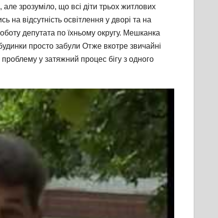
але зрозуміло, що всі діти трьох житлових
ь на відсутність освітлення у дворі та на
роботу депутата по їхньому округу. Мешканка
і будинки просто забули Отже вкотре звичайні
проблему у затяжний процес бігу з одного