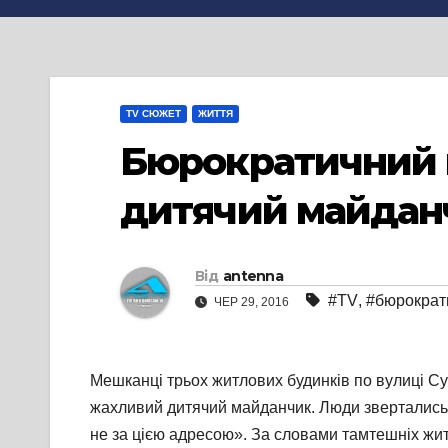
TV СЮЖЕТ
ЖИТТЯ
Бюрократичний п
дитячий майдан
Від
antenna
#TV
,
#бюрократ
ЧЕР 29, 2016
Мешканці трьох житлових будинків по вулиці Су
жахливий дитячий майданчик. Люди звертались до
не за цією адресою». За словами тамтешніх жите