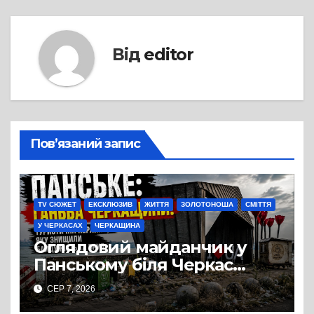
Від
editor
Пов’язаний запис
TV СЮЖЕТ
ЕКСКЛЮЗИВ
ЖИТТЯ
ЗОЛОТОНОША
СМІТТЯ
У ЧЕРКАСАХ
ЧЕРКАЩИНА
Оглядовий майданчик у
Панському біля Черкас
перетворився на занедбане
СЕР 7, 2026
сміттєзвалище