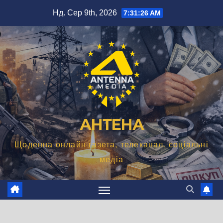
Перейти
Нд. Сер 9th, 2026
7:31:27 AM
до
вмісту
АНТЕНА
Щоденна онлайн газета, телеканал, соціальні
медіа