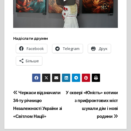
Надіслати друзям
Facebook
Telegram
Друк
Більше
Навігація
Черкаси відзначили
У сквері «Юність» котики
34-ту річницю
з прифронтових міст
записів
Незалежності України зі
шукали дім і нові
«Світлом Нації»
родини