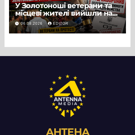
У Золотоноші ветерани та
місцеві жителі вийшли на
протест до стін
06.08.2026
EDITOR
підприємства ТОВ «Омега
Три», що займається
виробництвом м’яса птиці
АНТЕНА