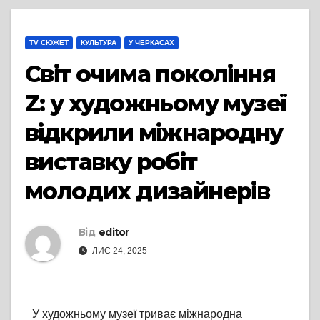
TV СЮЖЕТ
КУЛЬТУРА
У ЧЕРКАСАХ
Світ очима покоління
Z: у художньому музеї
відкрили міжнародну
виставку робіт
молодих дизайнерів
Від
editor
ЛИС 24, 2025
У художньому музеї триває міжнародна