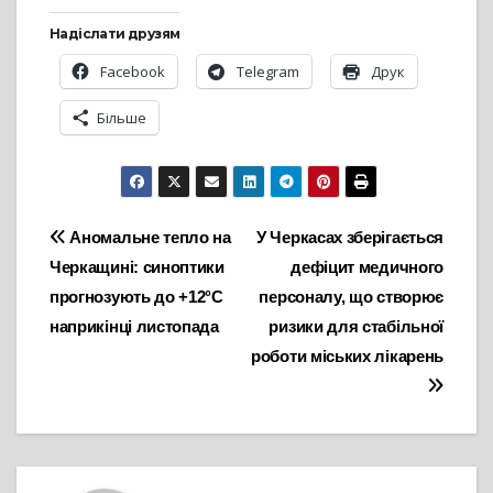
Надіслати друзям
Facebook
Telegram
Друк
Більше
Навігація
Аномальне тепло на
У Черкасах зберігається
Черкащині: синоптики
дефіцит медичного
записів
прогнозують до +12°С
персоналу, що створює
наприкінці листопада
ризики для стабільної
роботи міських лікарень