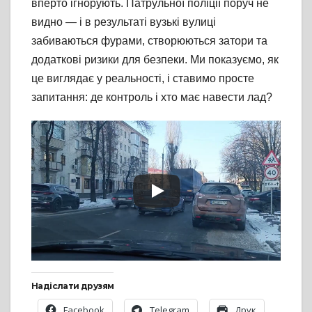
вперто ігнорують. Патрульної поліції поруч не
видно — і в результаті вузькі вулиці
забиваються фурами, створюються затори та
додаткові ризики для безпеки. Ми показуємо, як
це виглядає у реальності, і ставимо просте
запитання: де контроль і хто має навести лад?
Надіслати друзям
Facebook
Telegram
Друк