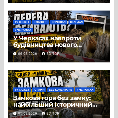
TV СЮЖЕТ
ЕКОЛОГІЯ
КРИМІНАЛ
СКАНДАЛ
У ЧЕРКАСАХ
У Черкасах навпроти
будівництва нового
супермаркету VARUS на
06.08.2026
EDITOR
проспекті Перемоги всохли
дерева. І це навряд чи
можна назвати
випадковістю
TV СЮЖЕТ
ІСТОРІЯ
БЕЗ КОМЕНТАРІВ
У ЧЕРКАСАХ
Замкова гора без замку:
найбільший історичний
міф Черкас
05.08.2026
EDITOR