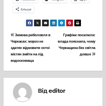
Більше
Навігація
Зимова риболовля в
Графіки посилили:
Черкасах: мороз не
влада пояснила, чому
записів
здатен відмовити сотні
Черкащина без світла
містян вийти на лід
довше
водосховища
Від
editor