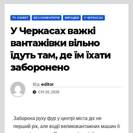
TV СЮЖЕТ
БЕЗ КОМЕНТАРІВ
ВИПАДКИ
У ЧЕРКАСАХ
У Черкасах важкі
вантажівки вільно
їдуть там, де їм їхати
заборонено
Від
editor
СІЧ 16, 2026
Заборона руху фур у центрі міста діє не
перший рік, але водії великовантажних машин її