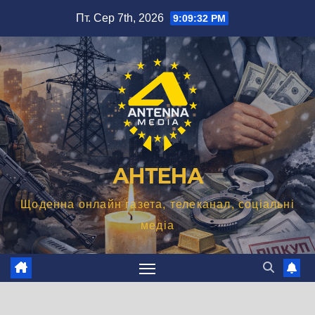
Перейти
Пт. Сер 7th, 2026
9:09:33 PM
до
вмісту
АНТЕНА
Щоденна онлайн газета, телеканал, соціальні
медіа