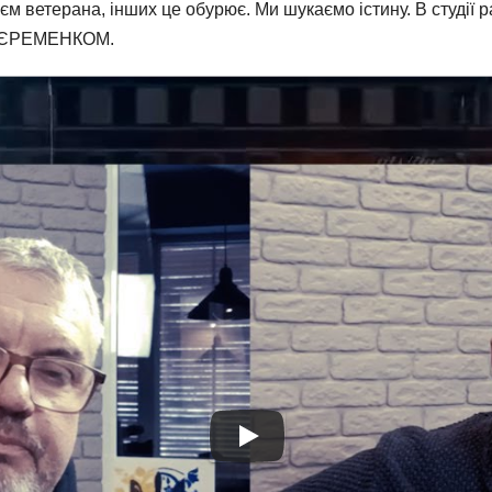
єм ветерана, інших це обурює. Ми шукаємо істину. В студії 
єм ЄРЕМЕНКОМ.