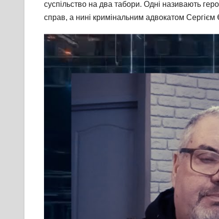
суспільство на два табори. Одні називають геро
справ, а нині кримінальним адвокатом Сергі