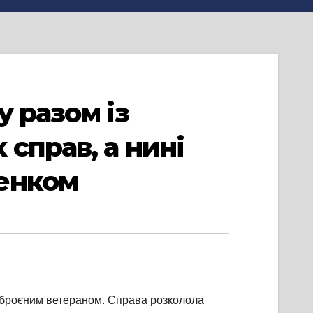
 разом із
справ, а нині
менком
озброєним ветераном. Справа розколола