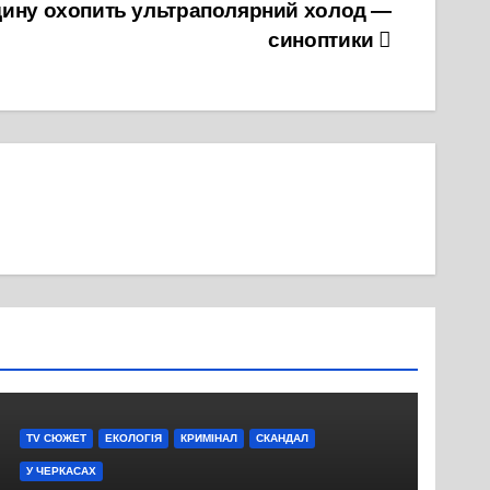
щину охопить ультраполярний холод —
синоптики
TV СЮЖЕТ
ЕКОЛОГІЯ
КРИМІНАЛ
СКАНДАЛ
У ЧЕРКАСАХ