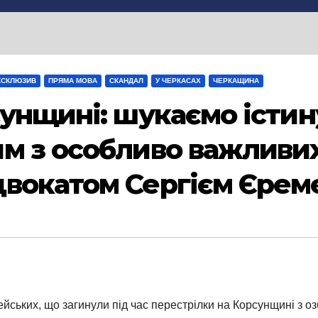
КСКЛЮЗИВ
ПРЯМА МОВА
СКАНДАЛ
У ЧЕРКАСАХ
ЧЕРКАЩИНА
унщині: шукаємо істину
м з особливо важливих 
двокатом Сергієм Єре
ейських, що загинули під час перестрілки на Корсунщині з 