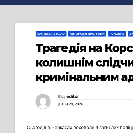
#ANTENNASTUDIO
АВТОРСЬКІ ПРОГРАМИ
ГОЛОВНЕ
Е
Трагедія на Корс
колишнім слідчи
кримінальним а
Від
editor
СІЧ 29, 2026
Сьогодні в Черкасах поховали 4 загиблих поліц