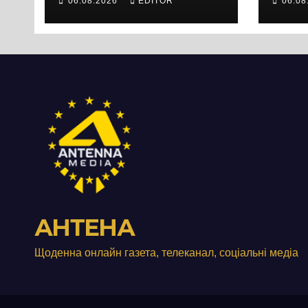
06.08.2026
EDITOR
06.08
вийшли на
люд
протест до стін
Чер
підприємства ТОВ
«Омега Три», що
займається
виробництвом
м’яса птиці
АНТЕНА
Щоденна онлайн газета, телеканал, соціальні медіа