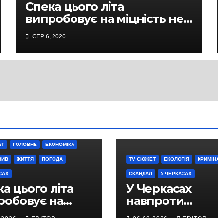
Спека цього літа
випробовує на міцність не
лише людей, а й дороги
СЕР 6, 2026
Черкас
ЕТ
ГОЛОВНЕ
ЕКОНОМІКА
ЗИВ
ЖИТТЯ
ПОГОДА
TV СЮЖЕТ
ЕКОЛОГІЯ
КРИМІН
САХ
СКАНДАЛ
У ЧЕРКАСАХ
а цього літа
У Черкасах
робовує на
навпроти
ність не лише
будівництва