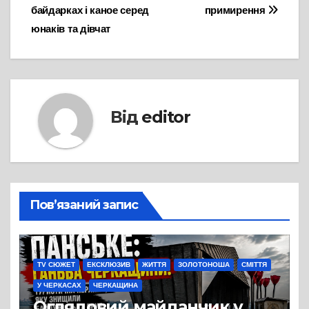
байдарках і каное серед
примирення
юнаків та дівчат
Від
editor
Пов’язаний запис
TV СЮЖЕТ
ЕКСКЛЮЗИВ
ЖИТТЯ
ЗОЛОТОНОША
СМІТТЯ
У ЧЕРКАСАХ
ЧЕРКАЩИНА
Оглядовий майданчик у