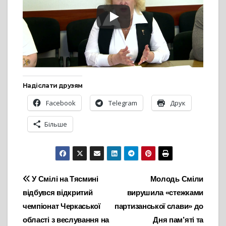
Надіслати друзям
Facebook
Telegram
Друк
Більше
Навігація
У Смілі на Тясмині
Молодь Сміли
відбувся відкритий
вирушила «стежками
записів
чемпіонат Черкаської
партизанської слави» до
області з веслування на
Дня пам’яті та