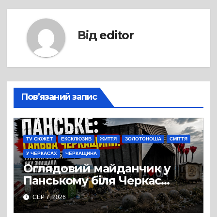
Від
editor
Пов’язаний запис
TV СЮЖЕТ
ЕКСКЛЮЗИВ
ЖИТТЯ
ЗОЛОТОНОША
СМІТТЯ
У ЧЕРКАСАХ
ЧЕРКАЩИНА
Оглядовий майданчик у
Панському біля Черкас
перетворився на занедбане
СЕР 7, 2026
сміттєзвалище