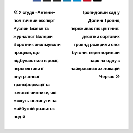
Навігація
У студії «Антени»
Трояндовий сад у
політичний експерт
Долині Троянд
записів
Руслан Бізяєв та
переживає пік цвітіння:
журналіст Валерій
десятки сортових
Воротник аналізували
троянд розкрили свої
процеси, що
бутони, перетворивши
відбуваються в росії,
парк на одну з
перспективи її
найкрасивіших локацій
внутрішньої
Черкас
трансформації та
головні чинники, які
можуть вплинути на
майбутній розвиток
подій