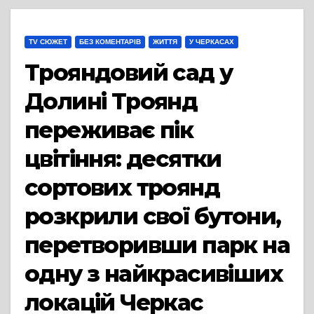
TV СЮЖЕТ
БЕЗ КОМЕНТАРІВ
ЖИТТЯ
У ЧЕРКАСАХ
Трояндовий сад у
Долині Троянд
переживає пік
цвітіння: десятки
сортових троянд
розкрили свої бутони,
перетворивши парк на
одну з найкрасивіших
локацій Черкас